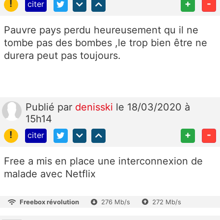
!
+
-
citer
Pauvre pays perdu heureusement qu il ne
tombe pas des bombes ,le trop bien être ne
durera peut pas toujours.
Publié
par
denisski
le 18/03/2020 à
15h14
!
+
-
citer
Free a mis en place une interconnexion de
malade avec Netflix
Freebox révolution
276 Mb/s
272 Mb/s