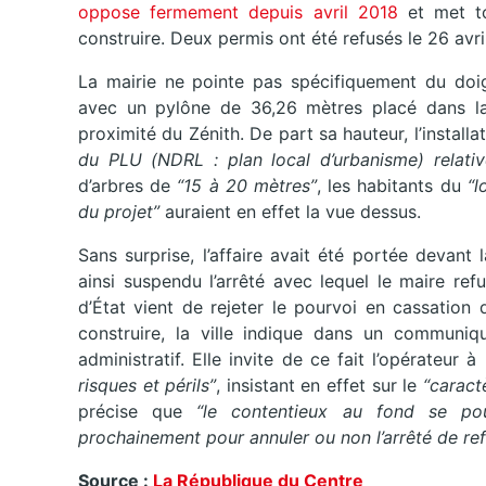
oppose fermement depuis avril 2018
et met to
construire. Deux permis ont été refusés le 26 avril
La mairie ne pointe pas spécifiquement du doigt 
avec un pylône de 36,26 mètres placé dans la 
proximité du Zénith. De part sa hauteur, l’instal
du PLU (NDRL : plan local d’urbanisme) relativ
d’arbres de
“15 à 20 mètres”
, les habitants du
“l
du projet”
auraient en effet la vue dessus.
Sans surprise, l’affaire avait été portée devant l
ainsi suspendu l’arrêté avec lequel le maire ref
d’État vient de rejeter le pourvoi en cassation 
construire, la ville indique dans un communiqu
administratif. Elle invite de ce fait l’opérateur
risques et périls”
, insistant en effet sur le
“caract
précise que
“le contentieux au fond se pour
prochainement pour annuler ou non l’arrêté de ref
Source :
La République du Centre