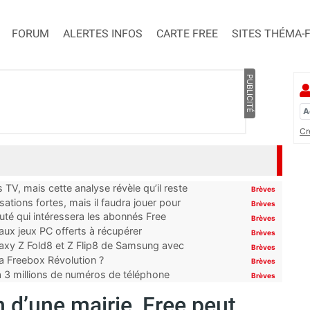
FORUM
ALERTES INFOS
CARTE FREE
SITES THÉMA-
PUBLICITÉ
Cr
TV, mais cette analyse révèle qu’il reste
Brèves
ations fortes, mais il faudra jouer pour
Brèves
uté qui intéressera les abonnés Free
Brèves
x jeux PC offerts à récupérer
Brèves
laxy Z Fold8 et Z Flip8 de Samsung avec
Brèves
 la Freebox Révolution ?
Brèves
’à 3 millions de numéros de téléphone
Brèves
 d’une mairie, Free peut