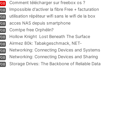
Comment télécharger sur freebox os ?
/08
Impossible d'activer la fibre Free + facturation
/08
résiliation
utilisation répéteur wifi sans le wifi de la box
/08
acces NAS depuis smartphone
/08
Comtpe free Orphélin?
/08
Hollow Knight  Lost Beneath The Surface
/08
Airmez 80k: Tabakgeschmack, NET-
/08
Technologie und Leistung im
Networking: Connecting Devices and Systems
/08
Networking: Connecting Devices and Sharing
/08
Information
Storage Drives: The Backbone of Reliable Data
/08
Management