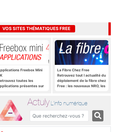
VOS SITES THÉMATIQUES FREE
pplications Freebox Mini
La Fibre Chez Free
K
Retrouvez tout l actualité du
etrouvez toutes les
déploiement de la fibre chez
pplications présentes sur
Free : les nouveaux NRO, les
reebox Mini 4K en un clic
tutoriels, les astuces, etc.
Actuly
L'info numérique