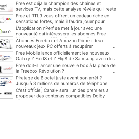
Free est déjà le champion des chaînes et
services TV, mais cette analyse révèle qu'il reste
encore au moins 141 ajouts possibles
...
Free et RTL9 vous offrent un cadeau riche en
sensations fortes, mais il faudra jouer pour
l'obtenir
...
L'application nPerf se met à jour avec une
nouveauté qui intéressera les abonnés Free
Mobile, Orange, SFR et Bouygues Telecom
...
Abonnés Freebox et Amazon Prime : deux
nouveaux jeux PC offerts à récupérer
...
Free Mobile lance officiellement les nouveaux
Galaxy Z Fold8 et Z Flip8 de Samsung avec des
promos et des cadeaux
...
Free doit-il lancer une nouvelle box à la place de
la Freebox Révolution ?
...
Piratage de Bloctel juste avant son arrêt ?
Jusqu'à 3 millions de numéros de téléphone
auraient fuité
...
C'est officiel, Canal+ sera l'un des premiers à
proposer des contenus compatibles Dolby
Vision 2
...