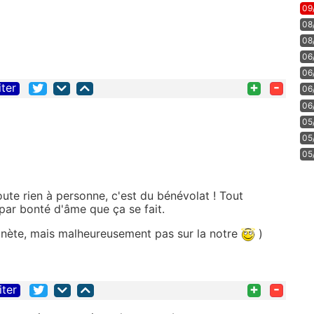
09
08
08
06
06
+
-
iter
06
06
05
05
05
oute rien à personne, c'est du bénévolat ! Tout
par bonté d'âme que ça se fait.
lanète, mais malheureusement pas sur la notre
)
+
-
iter