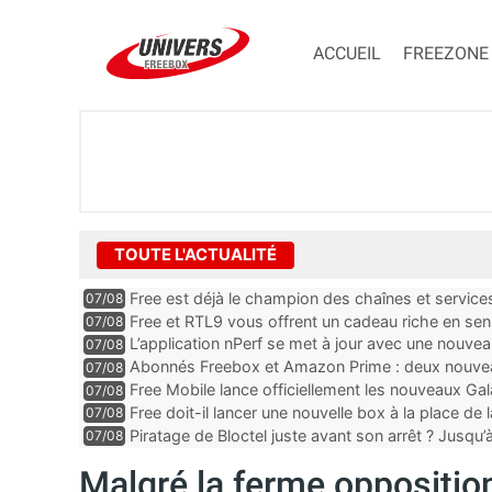
ACCUEIL
FREEZONE
TOUTE L'ACTUALITÉ
Free est déjà le champion des chaînes et services 
07/08
encore au moin...
Free et RTL9 vous offrent un cadeau riche en sens
07/08
l’obtenir
L’application nPerf se met à jour avec une nouvea
07/08
Mobile, Orange, SFR ...
Abonnés Freebox et Amazon Prime : deux nouveau
07/08
Free Mobile lance officiellement les nouveaux Ga
07/08
des promos et des cadeaux
Free doit-il lancer une nouvelle box à la place de
07/08
Piratage de Bloctel juste avant son arrêt ? Jusqu
07/08
auraient fuité
Malgré la ferme opposition