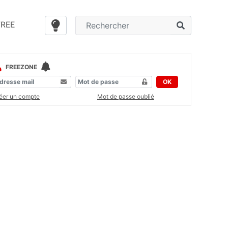
FREE
FREEZONE
OK
éer un compte
Mot de passe oublié