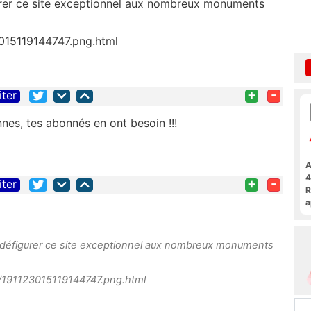
gurer ce site exceptionnel aux nombreux monuments
015119144747.png.html
+
-
iter
ennes, tes abonnés en ont besoin !!!
A
4
+
-
iter
R
a
F
de défigurer ce site exceptionnel aux nombreux monuments
/191123015119144747.png.html