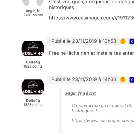
C'est vrai que ça risquerait de défi
historiques !
aegir_fr
2491 points
https://www.casimages.com/i/191123
!
Publié le 23/11/2019 à 13h58
c
Free ne lâche rien et installe tes ant
Delta4g
1828 points
!
Publié le 23/11/2019 à 14h33
c
aegir_fr a écrit
Delta4g
1828 points
C'est vrai que ça risquerait 
historiques !
https://www.casimages.com/i