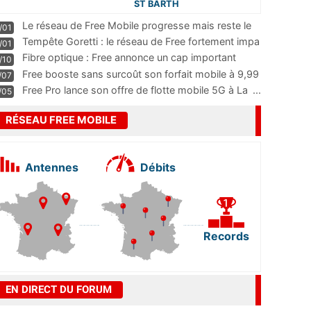
ST BARTH
Le réseau de Free Mobile progresse mais reste le
/01
m
...
Tempête Goretti : le réseau de Free fortement impa
/01
...
Fibre optique : Free annonce un cap important
/10
pass
...
Free booste sans surcoût son forfait mobile à 9,99
/07
...
Free Pro lance son offre de flotte mobile 5G à La
...
/05
RÉSEAU FREE MOBILE
Antennes
Débits
Records
EN DIRECT DU FORUM