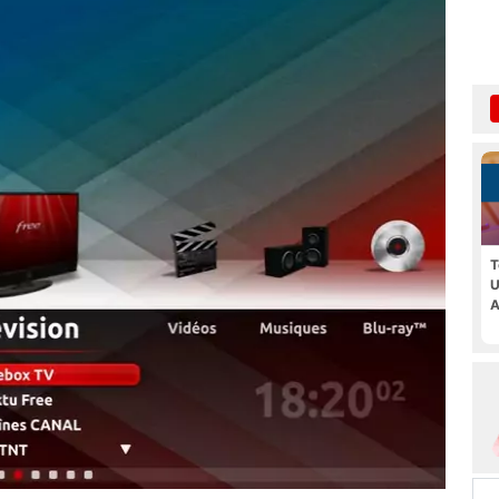
T
U
A