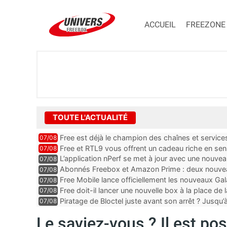
ACCUEIL
FREEZONE
TOUTE L'ACTUALITÉ
Free est déjà le champion des chaînes et services 
07/08
encore au moin...
Free et RTL9 vous offrent un cadeau riche en sens
07/08
l’obtenir
L’application nPerf se met à jour avec une nouvea
07/08
Mobile, Orange, SFR ...
Abonnés Freebox et Amazon Prime : deux nouveau
07/08
Free Mobile lance officiellement les nouveaux Ga
07/08
des promos et des cadeaux
Free doit-il lancer une nouvelle box à la place de
07/08
Piratage de Bloctel juste avant son arrêt ? Jusqu
07/08
auraient fuité
Le saviez-vous ? Il est pos