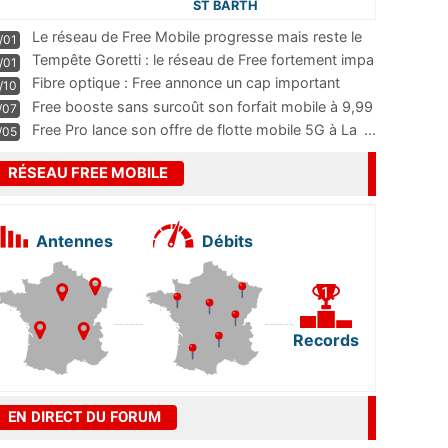
ST BARTH
Le réseau de Free Mobile progresse mais reste le
/01
m
...
Tempête Goretti : le réseau de Free fortement impa
/01
...
Fibre optique : Free annonce un cap important
/10
pass
...
Free booste sans surcoût son forfait mobile à 9,99
/07
...
Free Pro lance son offre de flotte mobile 5G à La
...
/05
RÉSEAU FREE MOBILE
Antennes
Débits
Records
EN DIRECT DU FORUM