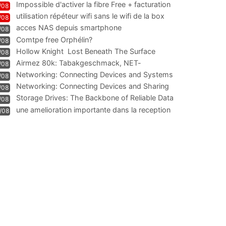
Impossible d'activer la fibre Free + facturation
/08
résiliation
utilisation répéteur wifi sans le wifi de la box
/08
acces NAS depuis smartphone
/08
Comtpe free Orphélin?
/08
Hollow Knight  Lost Beneath The Surface
/08
Airmez 80k: Tabakgeschmack, NET-
/08
Technologie und Leistung im
Networking: Connecting Devices and Systems
/08
Networking: Connecting Devices and Sharing
/08
Information
Storage Drives: The Backbone of Reliable Data
/08
Management
une amelioration importante dans la reception
/08
WIFI