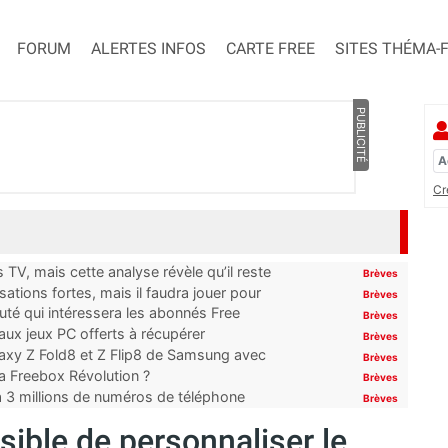
FORUM
ALERTES INFOS
CARTE FREE
SITES THÉMA-
PUBLICITÉ
Cr
TV, mais cette analyse révèle qu’il reste
Brèves
ations fortes, mais il faudra jouer pour
Brèves
uté qui intéressera les abonnés Free
Brèves
x jeux PC offerts à récupérer
Brèves
laxy Z Fold8 et Z Flip8 de Samsung avec
Brèves
 la Freebox Révolution ?
Brèves
’à 3 millions de numéros de téléphone
Brèves
sible de personnaliser le