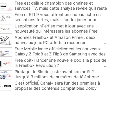
Free est déjà le champion des chaînes et
services TV, mais cette analyse révèle qu'il reste
encore au moins 141 ajouts possibles
...
Free et RTL9 vous offrent un cadeau riche en
sensations fortes, mais il faudra jouer pour
l'obtenir
...
L'application nPerf se met à jour avec une
nouveauté qui intéressera les abonnés Free
Mobile, Orange, SFR et Bouygues Telecom
...
Abonnés Freebox et Amazon Prime : deux
nouveaux jeux PC offerts à récupérer
...
Free Mobile lance officiellement les nouveaux
Galaxy Z Fold8 et Z Flip8 de Samsung avec des
promos et des cadeaux
...
Free doit-il lancer une nouvelle box à la place de
la Freebox Révolution ?
...
Piratage de Bloctel juste avant son arrêt ?
Jusqu'à 3 millions de numéros de téléphone
auraient fuité
...
C'est officiel, Canal+ sera l'un des premiers à
proposer des contenus compatibles Dolby
Vision 2
...