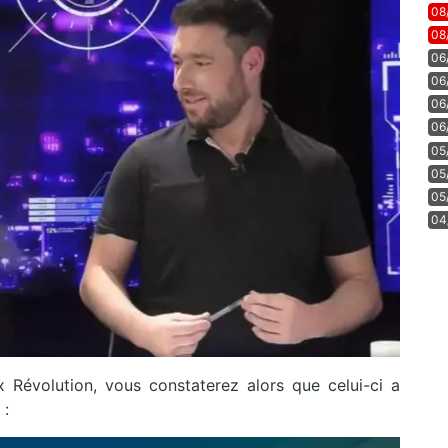
08
08
06
06
06
06
05
05
05
04
x Révolution, vous constaterez alors que celui-ci a
 :