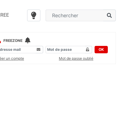
FREE
FREEZONE
OK
éer un compte
Mot de passe oublié