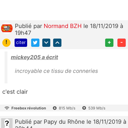
Publié
par
Normand BZH
le 18/11/2019 à
19h47
!
+
-
citer
mickey205 a écrit
incroyable ce tissu de conneries
c'est clair
Freebox révolution
815 Mb/s
539 Mb/s
Publié
par
Papy du Rhône
le 18/11/2019 à