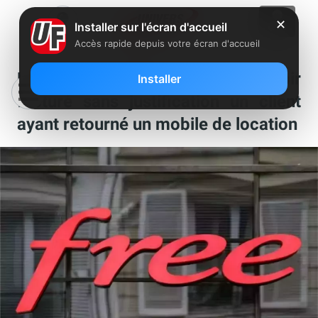
✕
Installer sur l'écran d'accueil
Accès rapide depuis votre écran d'accueil
La justice condamne Free pour avoir
Installer
facturé sans justification un client
ayant retourné un mobile de location