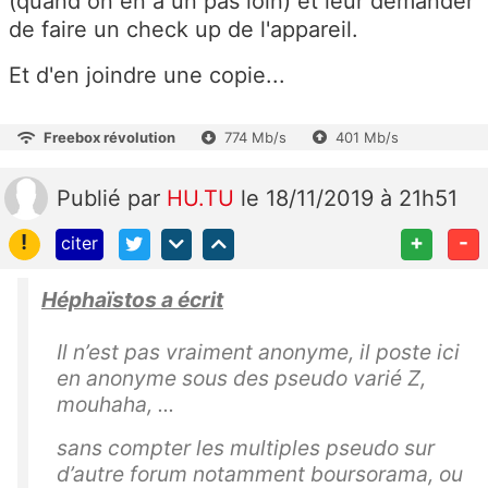
(quand on en a un pas loin) et leur demander
de faire un check up de l'appareil.
Et d'en joindre une copie...
Freebox révolution
774 Mb/s
401 Mb/s
Publié
par
HU.TU
le 18/11/2019 à 21h51
!
+
-
citer
Héphaïstos a écrit
Il n’est pas vraiment anonyme, il poste ici
en anonyme sous des pseudo varié Z,
mouhaha, ...
sans compter les multiples pseudo sur
d’autre forum notamment boursorama, ou