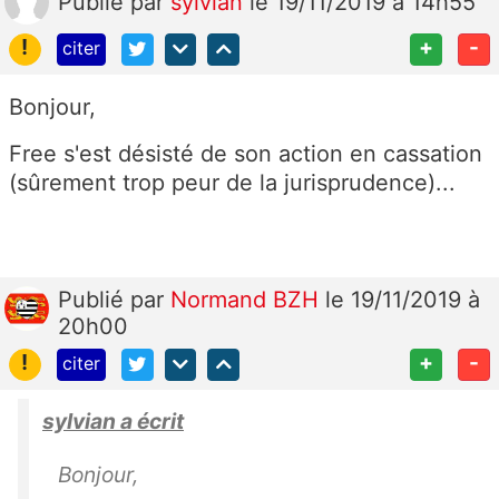
Publié
par
sylvian
le 19/11/2019 à 14h55
!
+
-
citer
Bonjour,
Free s'est désisté de son action en cassation
(sûrement trop peur de la jurisprudence)...
Publié
par
Normand BZH
le 19/11/2019 à
20h00
!
+
-
citer
sylvian a écrit
Bonjour,