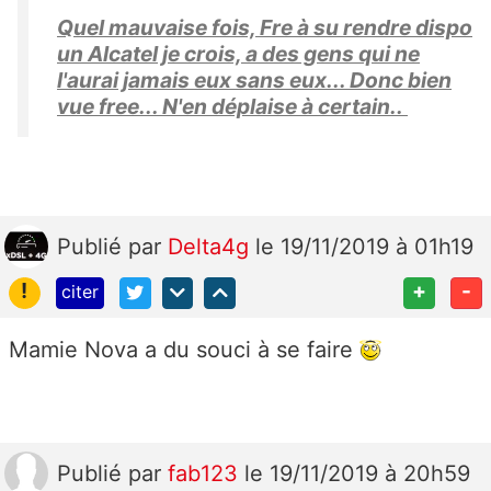
Quel mauvaise fois, Fre à su rendre dispo
un Alcatel je crois, a des gens qui ne
l'aurai jamais eux sans eux... Donc bien
vue free... N'en déplaise à certain..
Publié
par
Delta4g
le 19/11/2019 à 01h19
!
+
-
citer
Mamie Nova a du souci à se faire
Publié
par
fab123
le 19/11/2019 à 20h59