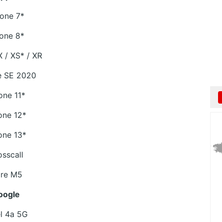
one 7*
one 8*
X / XS* / XR
e SE 2020
one 11*
one 12*
one 13*
osscall
re M5
oogle
el 4a 5G