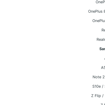
OneP
OnePlus 8
OnePlu
R
Real
Sa
A
Note 2
S10e /
Z Flip /