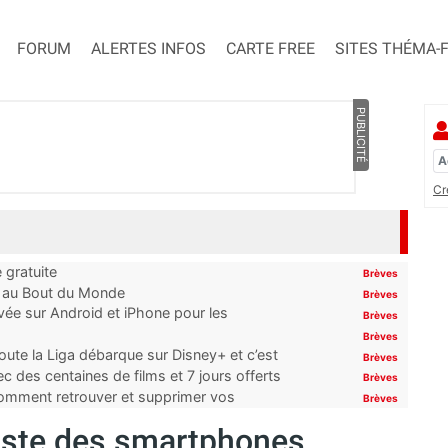
FORUM
ALERTES INFOS
CARTE FREE
SITES THÉMA-
PUBLICITÉ
Cr
 gratuite
Brèves
t au Bout du Monde
Brèves
ivée sur Android et iPhone pour les
Brèves
Brèves
oute la Liga débarque sur Disney+ et c’est
Brèves
 des centaines de films et 7 jours offerts
Brèves
 comment retrouver et supprimer vos
Brèves
 liste des smartphones