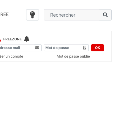
FREE
FREEZONE
OK
éer un compte
Mot de passe oublié