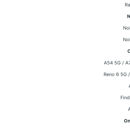
Ra
N
Nok
Nok
A54 5G / A
Reno 6 5G /
Find
On