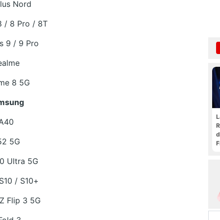
lus Nord
 / 8 Pro / 8T
s 9 / 9 Pro
ealme
me 8 5G
msung
L
A40
R
d
52 5G
F
t
0 Ultra 5G
 S10 / S10+
 Z Flip 3 5G