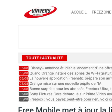
ACCUEIL
FREEZONE
TOUTE L'ACTUALITÉ
Disney+ annonce étudier le lancement d’une offre
06/08
Quand Orange installe des zones de Wi-Fi gratui
06/08
La nouvelle application Freenetic prépare son arr
06/08
abonnés Freebox, testez la
Orange mise sur une nouvelle pépite de l’IA
06/08
Bonne surprise pour les abonnés Freebox Ultra, t
06/08
inclus
Sony Pictures Core débarque sur Prime Video avec
05/08
Freebox : vous payez peut-être pour rien, voici
05/08
abonnements TV oubliés
Free Mobile met à jour la