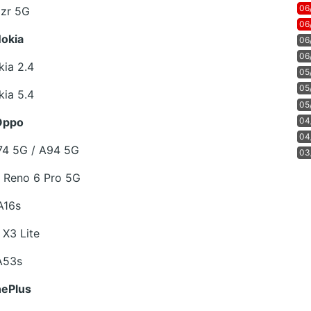
06
zr 5G
06
okia
06
06
ia 2.4
05
05
ia 5.4
05
04
Oppo
04
74 5G / A94 5G
03
 Reno 6 Pro 5G
A16s
 X3 Lite
A53s
ePlus