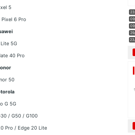
ixel 5
23
/ Pixel 6 Pro
09
09
uawei
29
23
Lite 5G
ate 40 Pro
onor
nor 50
torola
o G 5G
30 / G50 / G100
0 Pro / Edge 20 Lite