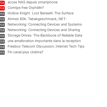
acces NAS depuis smartphone
/08
Comtpe free Orphélin?
/08
Hollow Knight  Lost Beneath The Surface
/08
Airmez 80k: Tabakgeschmack, NET-
/08
Technologie und Leistung im
Networking: Connecting Devices and Systems
/08
Networking: Connecting Devices and Sharing
/08
Information
Storage Drives: The Backbone of Reliable Data
/08
Management
une amelioration importante dans la reception
/08
WIFI
Freebox Telecom Discussion, Internet Tech Tips
/08
Communi
Fin canal plus cinéma?
/08