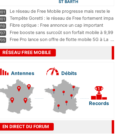
ST BARTH
Le réseau de Free Mobile progresse mais reste le
/01
m
...
Tempête Goretti : le réseau de Free fortement impa
/01
...
Fibre optique : Free annonce un cap important
/10
pass
...
Free booste sans surcoût son forfait mobile à 9,99
/07
...
Free Pro lance son offre de flotte mobile 5G à La
...
/05
RÉSEAU FREE MOBILE
Antennes
Débits
Records
EN DIRECT DU FORUM