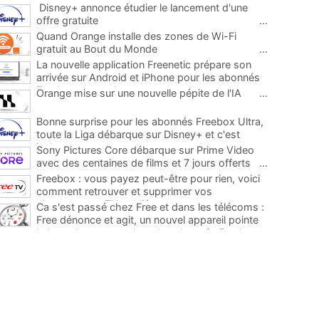
Disney+ annonce étudier le lancement d'une
offre gratuite
...
Quand Orange installe des zones de Wi-Fi
gratuit au Bout du Monde
...
La nouvelle application Freenetic prépare son
arrivée sur Android et iPhone pour les abonnés
Freebox, testez la
...
Orange mise sur une nouvelle pépite de l'IA
...
Bonne surprise pour les abonnés Freebox Ultra,
toute la Liga débarque sur Disney+ et c'est
inclus
...
Sony Pictures Core débarque sur Prime Video
avec des centaines de films et 7 jours offerts
...
Freebox : vous payez peut-être pour rien, voici
comment retrouver et supprimer vos
abonnements TV oubliés
...
Ca s'est passé chez Free et dans les télécoms :
Free dénonce et agit, un nouvel appareil pointe
le bout de son nez chez des abonnés Freebox...
...