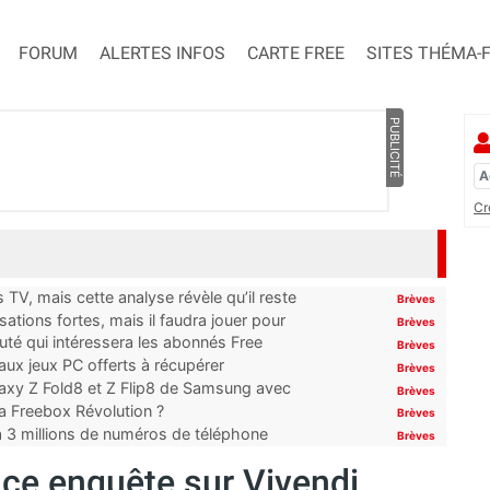
FORUM
ALERTES INFOS
CARTE FREE
SITES THÉMA-
PUBLICITÉ
Cr
TV, mais cette analyse révèle qu’il reste
Brèves
ations fortes, mais il faudra jouer pour
Brèves
uté qui intéressera les abonnés Free
Brèves
x jeux PC offerts à récupérer
Brèves
laxy Z Fold8 et Z Flip8 de Samsung avec
Brèves
 la Freebox Révolution ?
Brèves
’à 3 millions de numéros de téléphone
Brèves
nce enquête sur Vivendi