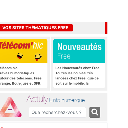
VOS SITES THÉMATIQUES FREE
élécom'hic
Les Nouveautés chez Free
rèves humoristiques
Toutes les nouveautés
utour des télécoms. Free,
lancées chez Free, que ce
range, Bouygues et SFR,
soit sur le mobile, la
ous y passent.
Freebox et bien plus encore
Actuly
L'info numérique