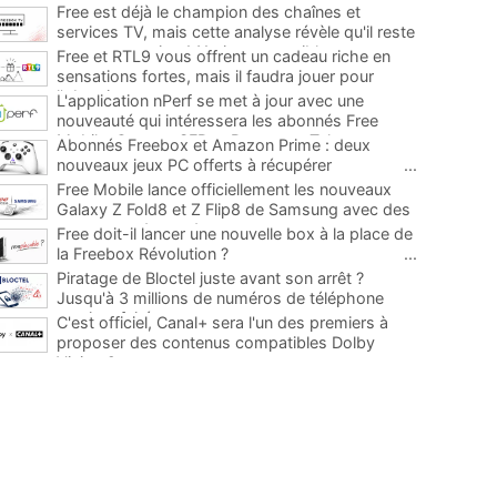
Free est déjà le champion des chaînes et
services TV, mais cette analyse révèle qu'il reste
encore au moins 141 ajouts possibles
...
Free et RTL9 vous offrent un cadeau riche en
sensations fortes, mais il faudra jouer pour
l'obtenir
...
L'application nPerf se met à jour avec une
nouveauté qui intéressera les abonnés Free
Mobile, Orange, SFR et Bouygues Telecom
...
Abonnés Freebox et Amazon Prime : deux
nouveaux jeux PC offerts à récupérer
...
Free Mobile lance officiellement les nouveaux
Galaxy Z Fold8 et Z Flip8 de Samsung avec des
promos et des cadeaux
...
Free doit-il lancer une nouvelle box à la place de
la Freebox Révolution ?
...
Piratage de Bloctel juste avant son arrêt ?
Jusqu'à 3 millions de numéros de téléphone
auraient fuité
...
C'est officiel, Canal+ sera l'un des premiers à
proposer des contenus compatibles Dolby
Vision 2
...