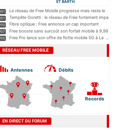
ST BARTH
Le réseau de Free Mobile progresse mais reste le
/01
m
...
Tempête Goretti : le réseau de Free fortement impa
/01
...
Fibre optique : Free annonce un cap important
/10
pass
...
Free booste sans surcoût son forfait mobile à 9,99
/07
...
Free Pro lance son offre de flotte mobile 5G à La
...
/05
RÉSEAU FREE MOBILE
Antennes
Débits
Records
EN DIRECT DU FORUM