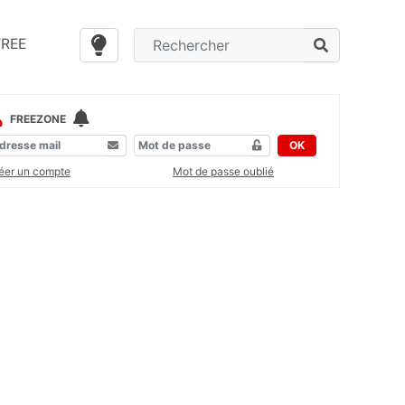
FREE
FREEZONE
OK
éer un compte
Mot de passe oublié