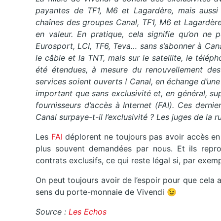
payantes de TF1, M6 et Lagardère, mais aussi 
chaînes des groupes Canal, TF1, M6 et Lagardère 
en valeur. En pratique, cela signifie qu’on n
Eurosport, LCI, TF6, Teva… sans s’abonner à Cana
le câble et la TNT, mais sur le satellite, le télé
été étendues, à mesure du renouvellement des 
services soient ouverts ! Canal, en échange d’une
important que sans exclusivité et, en général, su
fournisseurs d’accès à Internet (FAI). Ces dernie
Canal surpaye-t-il l’exclusivité ? Les juges de la r
Les
FAI
déplorent ne toujours pas avoir accès en
plus souvent demandées par nous. Et ils repro
contrats exclusifs, ce qui reste légal si, par exe
On peut toujours avoir de l’espoir pour que cel
sens du porte-monnaie de Vivendi 😉
Source :
Les Echos