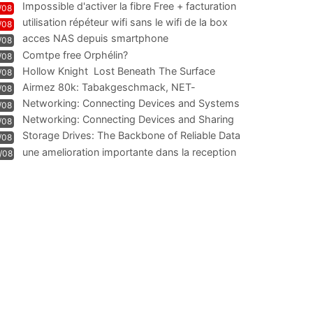
Impossible d'activer la fibre Free + facturation
/08
résiliation
utilisation répéteur wifi sans le wifi de la box
/08
acces NAS depuis smartphone
/08
Comtpe free Orphélin?
/08
Hollow Knight  Lost Beneath The Surface
/08
Airmez 80k: Tabakgeschmack, NET-
/08
Technologie und Leistung im
Networking: Connecting Devices and Systems
/08
Networking: Connecting Devices and Sharing
/08
Information
Storage Drives: The Backbone of Reliable Data
/08
Management
une amelioration importante dans la reception
/08
WIFI