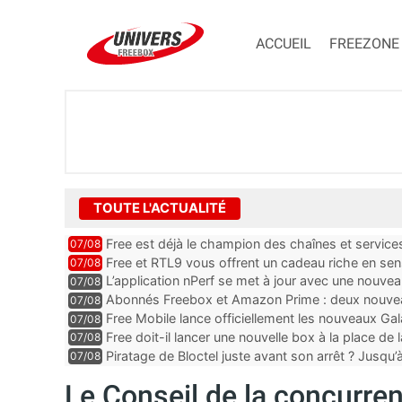
ACCUEIL
FREEZONE
TOUTE L'ACTUALITÉ
Free est déjà le champion des chaînes et services 
07/08
encore au moin...
Free et RTL9 vous offrent un cadeau riche en sens
07/08
l’obtenir
L’application nPerf se met à jour avec une nouvea
07/08
Mobile, Orange, SFR ...
Abonnés Freebox et Amazon Prime : deux nouveau
07/08
Free Mobile lance officiellement les nouveaux Ga
07/08
des promos et des cadeaux
Free doit-il lancer une nouvelle box à la place de
07/08
Piratage de Bloctel juste avant son arrêt ? Jusqu
07/08
auraient fuité
Le Conseil de la concurre