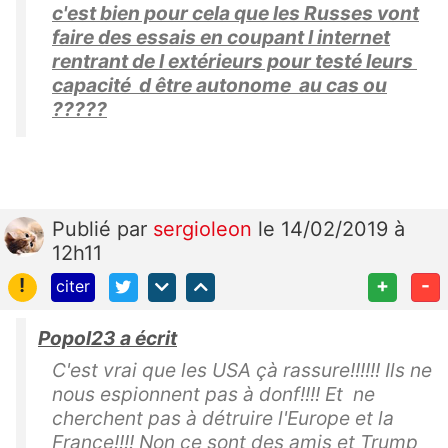
c'est bien pour cela que les Russes vont
faire des essais en coupant l internet
rentrant de l extérieurs pour testé leurs
capacité d être autonome au cas ou
?????
Publié
par
sergioleon
le 14/02/2019 à
12h11
!
+
-
citer
Popol23 a écrit
C'est vrai que les USA çà rassure!!!!!! Ils ne
nous espionnent pas à donf!!!! Et ne
cherchent pas à détruire l'Europe et la
France!!!! Non ce sont des amis et Trump