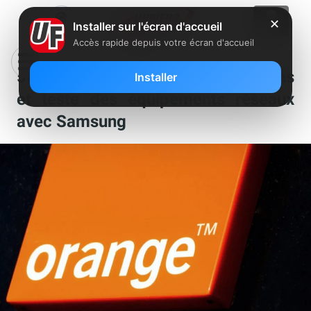
✕
Installer sur l'écran d'accueil
Accès rapide depuis votre écran d'accueil
5G : Orange prend ses précautions
Installer
et teste des équipements réseaux
avec Samsung