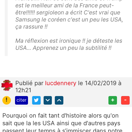
est le meilleur ami de la France peut-
être!!!!!! sergioleon a écrit C'est vrai que
Samsung le coréen c'est un peu les USA,
ça rassure !!
Ma réflexion est ironique !! je déteste les
USA... Apprenez un peu la subtilité !!
Publié
par
lucdennery
le 14/02/2019 à
12h21
!
+
-
citer
Pourquoi on fait tant d'histoire alors qu'on
sait que la les USA ainsi que d'autres pays
passent leur temps à s’immiscer dans notre