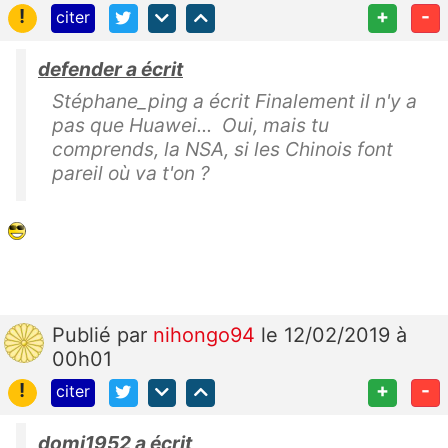
!
+
-
citer
defender a écrit
Stéphane_ping a écrit Finalement il n'y a
pas que Huawei... Oui, mais tu
comprends, la NSA, si les Chinois font
pareil où va t'on ?
Publié
par
nihongo94
le 12/02/2019 à
00h01
!
+
-
citer
domi1952 a écrit