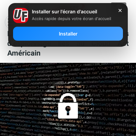
✕
Installer sur l'écran d'accueil
Accès rapide depuis votre écran d'accueil
La France pointe du doigt les risques
Installer
d’espionnage liés au Cloud Act
Américain