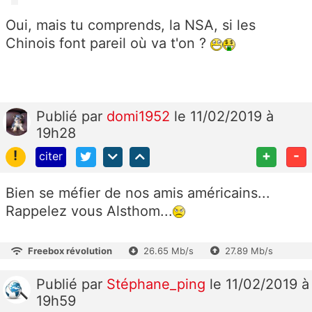
Oui, mais tu comprends, la NSA, si les
Chinois font pareil où va t'on ?
Publié
par
domi1952
le 11/02/2019 à
19h28
!
+
-
citer
Bien se méfier de nos amis américains...
Rappelez vous Alsthom...
Freebox révolution
26.65 Mb/s
27.89 Mb/s
Publié
par
Stéphane_ping
le 11/02/2019 à
19h59