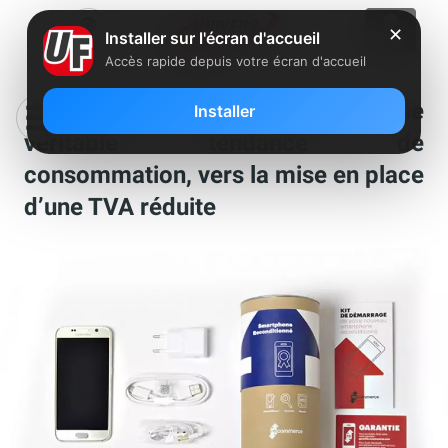
✕
Installer sur l'écran d'accueil
Accès rapide depuis votre écran d'accueil
Smartphones reconditionnés : une
Installer
véritable tendance de
consommation, vers la mise en place
d’une TVA réduite