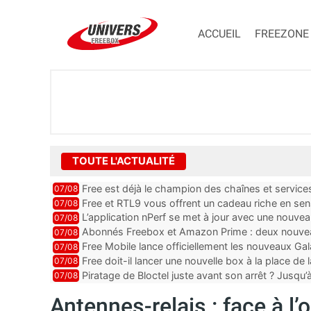
ACCUEIL
FREEZONE
TOUTE L'ACTUALITÉ
Free est déjà le champion des chaînes et services 
07/08
encore au moin...
Free et RTL9 vous offrent un cadeau riche en sens
07/08
l’obtenir
L’application nPerf se met à jour avec une nouvea
07/08
Mobile, Orange, SFR ...
Abonnés Freebox et Amazon Prime : deux nouveau
07/08
Free Mobile lance officiellement les nouveaux Ga
07/08
des promos et des cadeaux
Free doit-il lancer une nouvelle box à la place de
07/08
Piratage de Bloctel juste avant son arrêt ? Jusqu
07/08
auraient fuité
Antennes-relais : face à l’o