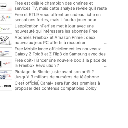
Free est déjà le champion des chaînes et
services TV, mais cette analyse révèle qu'il reste
encore au moins 141 ajouts possibles
...
Free et RTL9 vous offrent un cadeau riche en
sensations fortes, mais il faudra jouer pour
l'obtenir
...
L'application nPerf se met à jour avec une
nouveauté qui intéressera les abonnés Free
Mobile, Orange, SFR et Bouygues Telecom
...
Abonnés Freebox et Amazon Prime : deux
nouveaux jeux PC offerts à récupérer
...
Free Mobile lance officiellement les nouveaux
Galaxy Z Fold8 et Z Flip8 de Samsung avec des
promos et des cadeaux
...
Free doit-il lancer une nouvelle box à la place de
la Freebox Révolution ?
...
Piratage de Bloctel juste avant son arrêt ?
Jusqu'à 3 millions de numéros de téléphone
auraient fuité
...
C'est officiel, Canal+ sera l'un des premiers à
proposer des contenus compatibles Dolby
Vision 2
...