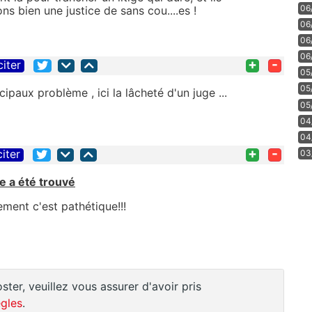
06
 bien une justice de sans cou....es !
06
06
06
+
-
citer
05
05
ipaux problème , ici la lâcheté d'un juge ...
05
04
04
+
-
citer
03
te a été trouvé
ment c'est pathétique!!!
ster, veuillez vous assurer d'avoir pris
gles
.