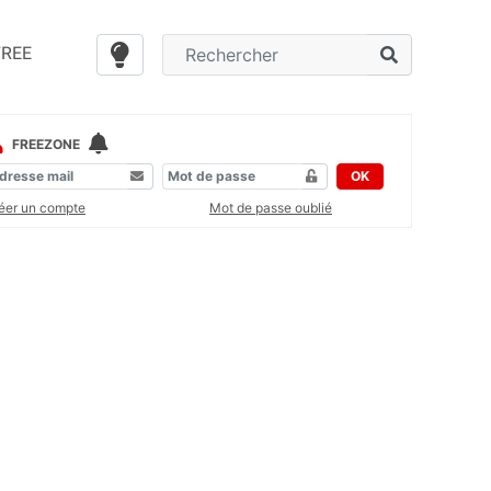
FREE
FREEZONE
OK
éer un compte
Mot de passe oublié