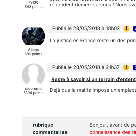
Fyl30
répondent démerdez-vous ! Nous avons
648 points
!
Publié le 28/05/2018 à 18h02
La justice en France reste un des princ
Aliens
686 points
!
Publié le 28/05/2018 à 21h37
Reste à savoir si un terrain d’enten
sicoreme
Déjà que la mairie impose un emplace
6894 points
rubrique
Bonjour, avant de po
commentaires
connaissance des rè