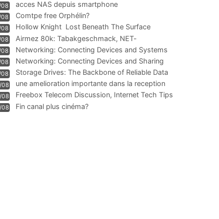
acces NAS depuis smartphone
/08
Comtpe free Orphélin?
/08
Hollow Knight  Lost Beneath The Surface
/08
Airmez 80k: Tabakgeschmack, NET-
/08
Technologie und Leistung im
Networking: Connecting Devices and Systems
/08
Networking: Connecting Devices and Sharing
/08
Information
Storage Drives: The Backbone of Reliable Data
/08
Management
une amelioration importante dans la reception
/08
WIFI
Freebox Telecom Discussion, Internet Tech Tips
/08
Communi
Fin canal plus cinéma?
/08