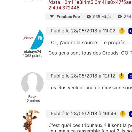
/data=!3m1!1e3!4m5!3m4!1s0x47f5
2!4d4.372446
Freebox Pop
938 Mb/s
354
!
Publié le 28/05/2018 à 11h02
c
LOL, j'adore la source: "Le progrès"...
olahaye74
Ces gens sont tous des Crouds. GO
1362 points
!
Publié le 28/05/2018 à 12h12
c
Les élus veulent une commission sous
Faux
12 points
!
Publié le 28/05/2018 à 16h49
C'est quoi ces tribunaux ? Il sont là 
lieu, mais ça ressemble à quoi ? ils son