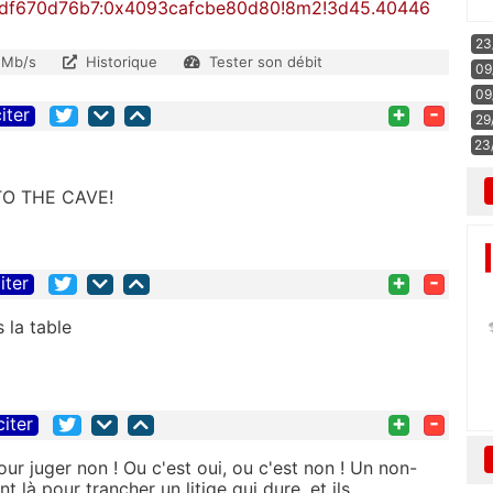
aedf670d76b7:0x4093cafcbe80d80!8m2!3d45.40446
23
 Mb/s
Historique
Tester son débit
09
09
+
-
iter
29
23
 TO THE CAVE!
+
-
iter
 la table
+
-
citer
pour juger non ! Ou c'est oui, ou c'est non ! Un non-
t là pour trancher un litige qui dure, et ils