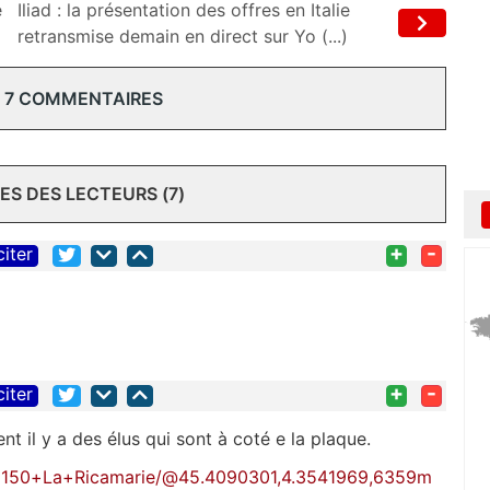
e
Iliad : la présentation des offres en Italie
retransmise demain en direct sur Yo (...)
 7 COMMENTAIRES
S DES LECTEURS (7)
+
-
citer
+
-
citer
t il y a des élus qui sont à coté e la plaque.
42150+La+Ricamarie/@45.4090301,4.3541969,6359m