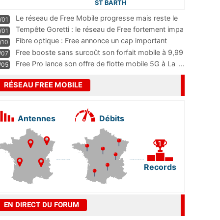
ST BARTH
Le réseau de Free Mobile progresse mais reste le
/01
m
...
Tempête Goretti : le réseau de Free fortement impa
/01
...
Fibre optique : Free annonce un cap important
/10
pass
...
Free booste sans surcoût son forfait mobile à 9,99
/07
...
Free Pro lance son offre de flotte mobile 5G à La
...
/05
RÉSEAU FREE MOBILE
Antennes
Débits
Records
EN DIRECT DU FORUM