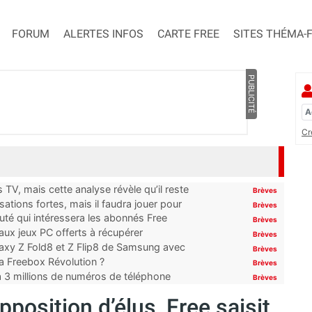
FORUM
ALERTES INFOS
CARTE FREE
SITES THÉMA-
PUBLICITÉ
Cr
TV, mais cette analyse révèle qu’il reste
Brèves
ations fortes, mais il faudra jouer pour
Brèves
uté qui intéressera les abonnés Free
Brèves
x jeux PC offerts à récupérer
Brèves
laxy Z Fold8 et Z Flip8 de Samsung avec
Brèves
 la Freebox Révolution ?
Brèves
’à 3 millions de numéros de téléphone
Brèves
pposition d’élus, Free saisit