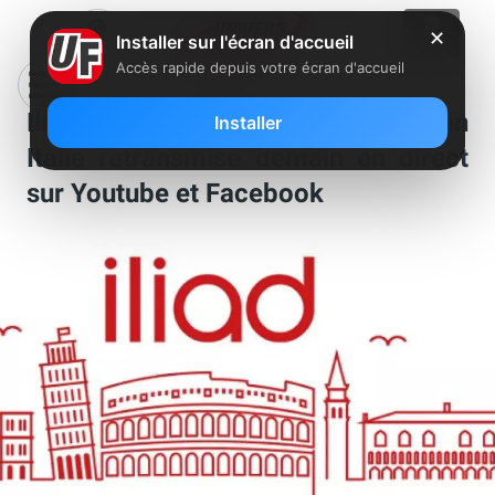
✕
Installer sur l'écran d'accueil
Accès rapide depuis votre écran d'accueil
Iliad : la présentation des offres en
Installer
Italie retransmise demain en direct
sur Youtube et Facebook