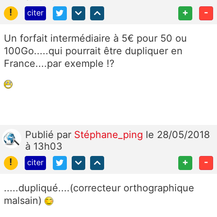
!
+
-
citer
Un forfait intermédiaire à 5€ pour 50 ou
100Go.....qui pourrait être dupliquer en
France....par exemple !?
Publié
par
Stéphane_ping
le 28/05/2018
à 13h03
!
+
-
citer
.....dupliqué....(correcteur orthographique
malsain)