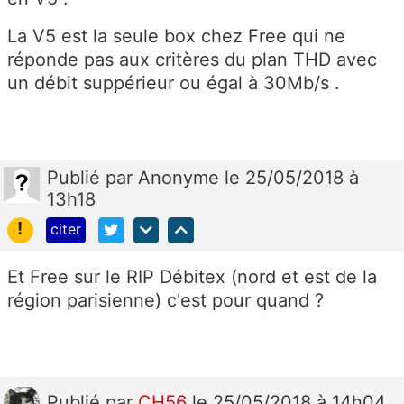
La V5 est la seule box chez Free qui ne
réponde pas aux critères du plan THD avec
un débit suppérieur ou égal à 30Mb/s .
Publié
par
Anonyme
le 25/05/2018 à
13h18
!
citer
Et Free sur le RIP Débitex (nord et est de la
région parisienne) c'est pour quand ?
Publié
par
CH56
le 25/05/2018 à 14h04