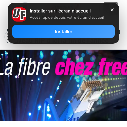
✕
Installer sur l'écran d'accueil
Accès rapide depuis votre écran d'accueil
Free devrait débarquer sur un
Installer
nouveau RIP d’ici la fin de l’année