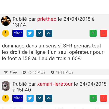
Publié
par
prletheo
le 24/04/2018 à
13h14
!
+
-
citer
dommage dans un sens si SFR prenais tout
les droit de la ligne 1 un seul opérateur pour
le foot a 15€ au lieu de trois a 60€
Free
40.46 Mb/s
19.29 Mb/s
Publié
par
xamari-leretour
le 24/04/2018
à 15h40
!
+
-
citer