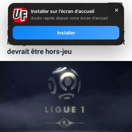
✕
Installer sur l'écran d'accueil
Accès rapide depuis votre écran d'accueil
Droits sportifs : l’appel d’offres sur
Installer
la Ligue 1 avancé à cet été, SFR
devrait être hors-jeu