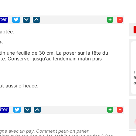
+
-
iter
daptée.
e.
 une feuille de 30 cm. La poser sur la tête du
tête. Conserver jusqu'au lendemain matin puis
T
R
d
t aussi efficace.
+
-
iter
igne avec un psy. Comment peut-on parler