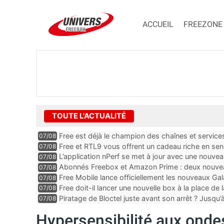
ACCUEIL
FREEZONE
TOUTE L'ACTUALITÉ
Free est déjà le champion des chaînes et services 
07/08
encore au moin...
Free et RTL9 vous offrent un cadeau riche en sens
07/08
l’obtenir
L’application nPerf se met à jour avec une nouvea
07/08
Mobile, Orange, SFR ...
Abonnés Freebox et Amazon Prime : deux nouveau
07/08
Free Mobile lance officiellement les nouveaux Ga
07/08
des promos et des cadeaux
Free doit-il lancer une nouvelle box à la place de
07/08
Piratage de Bloctel juste avant son arrêt ? Jusqu
07/08
auraient fuité
Hypersensibilité aux ondes