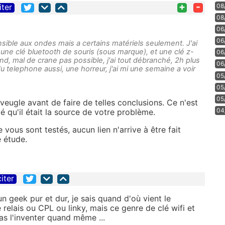
+
-
08
iter
08
06
06
sible aux ondes mais a certains matériels seulement. J'ai
, une clé bluetooth de souris (sous marque), et une clé z-
06
d, mal de crane pas possible, j'ai tout débranché, 2h plus
06
 du telephone aussi, une horreur, j'ai mi une semaine a voir
05
05
05
aveugle avant de faire de telles conclusions. Ce n'est
04
é qu'il était la source de votre problème.
ous sont testés, aucun lien n'arrive à être fait
e étude.
citer
un geek pur et dur, je sais quand d'où vient le
relais ou CPL ou linky, mais ce genre de clé wifi et
pas l'inventer quand même ...