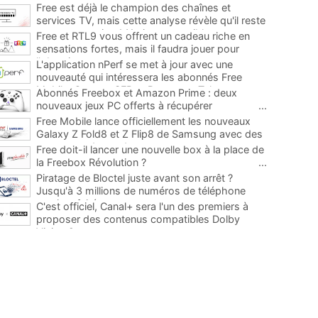
Free est déjà le champion des chaînes et
services TV, mais cette analyse révèle qu'il reste
encore au moins 141 ajouts possibles
...
Free et RTL9 vous offrent un cadeau riche en
sensations fortes, mais il faudra jouer pour
l'obtenir
...
L'application nPerf se met à jour avec une
nouveauté qui intéressera les abonnés Free
Mobile, Orange, SFR et Bouygues Telecom
...
Abonnés Freebox et Amazon Prime : deux
nouveaux jeux PC offerts à récupérer
...
Free Mobile lance officiellement les nouveaux
Galaxy Z Fold8 et Z Flip8 de Samsung avec des
promos et des cadeaux
...
Free doit-il lancer une nouvelle box à la place de
la Freebox Révolution ?
...
Piratage de Bloctel juste avant son arrêt ?
Jusqu'à 3 millions de numéros de téléphone
auraient fuité
...
C'est officiel, Canal+ sera l'un des premiers à
proposer des contenus compatibles Dolby
Vision 2
...