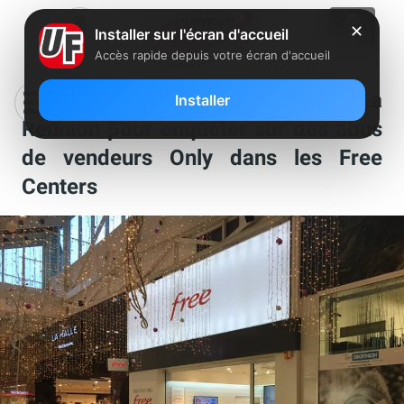
✕
Installer sur l'écran d'accueil
Accès rapide depuis votre écran d'accueil
Free envoie un émissaire à La
Installer
Réunion pour enquêter sur des abus
de vendeurs Only dans les Free
Centers