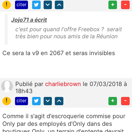
!
+
-
citer
Jojo71 a écrit
c'est pour quand l'offre Freebox ? serait
très bien pour nous amis de la Réunion
Ce sera la v9 en 2067 et seras invisibles
Publié
par
charliebrown
le 07/03/2018 à
18h43
!
+
-
citer
Comme il s'agit d'escroquerie commise pour
Only par des employés d'Only dans des
boutiques Only, un terrain d'entente devrait