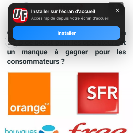
✕
Installer sur l'écran d'accueil
Accès rapide depuis votre écran d'accueil
Consolidation des télécoms : un
Installer
coup de boost pour les opérateurs et
un manque à gagner pour les
consommateurs ?