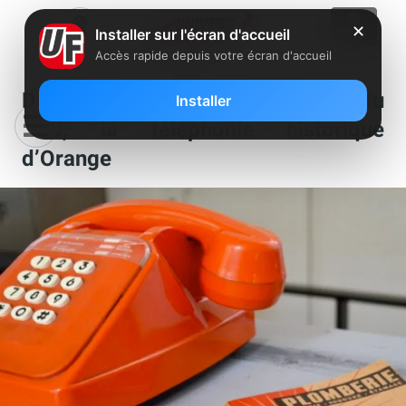
✕
Installer sur l'écran d'accueil
Accès rapide depuis votre écran d'accueil
Découvrez le calendrier de l’arrêt du
Installer
RTC, la téléphonie historique
d’Orange