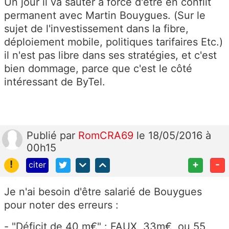
Un jour il va sauter a force d'être en conflit
permanent avec Martin Bouygues. (Sur le
sujet de l'investissement dans la fibre,
déploiement mobile, politiques tarifaires Etc.)
il n'est pas libre dans ses stratégies, et c'est
bien dommage, parce que c'est le côté
intéressant de ByTel.
Publié
par
RomCRA69
le 18/05/2016 à
00h15
!
+
-
citer
Je n'ai besoin d'être salarié de Bouygues
pour noter des erreurs :
- "Déficit de 40 m€" : FAUX, 33m€, ou 55