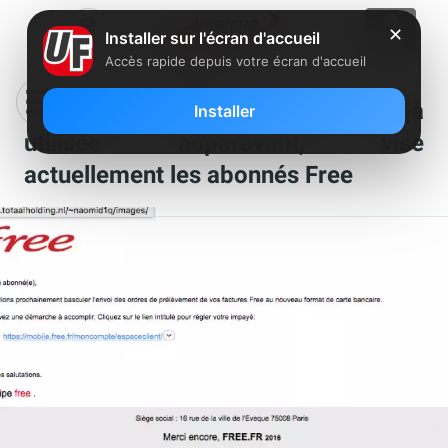
✕
Installer sur l'écran d'accueil
Accès rapide depuis votre écran d'accueil
Une nouvelle vague de phishing, déjà
Installer
utilisée auparavant, vise
actuellement les abonnés Free