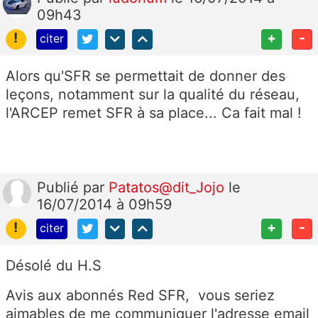
09h43
!
+
-
citer
Alors qu'SFR se permettait de donner des
leçons, notamment sur la qualité du réseau,
l'ARCEP remet SFR à sa place... Ca fait mal !
Publié
par
Patatos@dit_Jojo
le
16/07/2014 à 09h59
!
+
-
citer
Désolé du H.S
Avis aux abonnés Red SFR, vous seriez
aimables de me communiquer l'adresse email