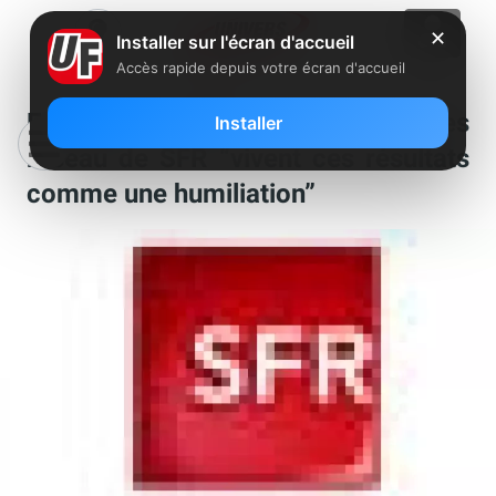
✕
Installer sur l'écran d'accueil
Accès rapide depuis votre écran d'accueil
Enquêtes ARCEP : les équipes
Installer
réseau de SFR “vivent ces résultats
comme une humiliation”