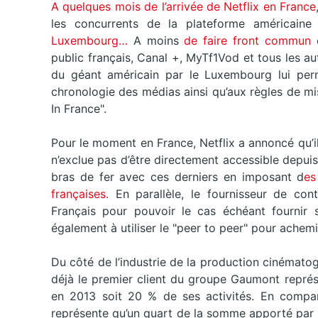
A quelques mois de l’arrivée de Netflix en France
les concurrents de la plateforme américain
Luxembourg…
A moins
de faire front commun
e
public français, Canal +, MyTf1Vod et tous les au
du géant américain par le Luxembourg lui perme
chronologie des médias ainsi qu’aux règles de m
In France".
Pour le moment en France, Netflix a annoncé qu’il 
n’exclue pas d’être directement accessible depuis
bras de fer avec ces derniers en imposant d
es
françaises.
En parallèle, le fournisseur de con
Français pour pouvoir le cas échéant fournir s
également à utiliser le "peer to peer" pour achemi
Du côté de l’industrie de la production cinémato
déjà le premier client du groupe Gaumont représe
en 2013 soit 20 % de ses activités. En compa
représente qu’un quart de la somme apporté par 