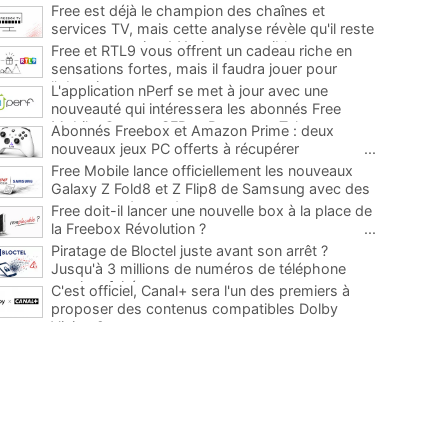
Free est déjà le champion des chaînes et
services TV, mais cette analyse révèle qu'il reste
encore au moins 141 ajouts possibles
...
Free et RTL9 vous offrent un cadeau riche en
sensations fortes, mais il faudra jouer pour
l'obtenir
...
L'application nPerf se met à jour avec une
nouveauté qui intéressera les abonnés Free
Mobile, Orange, SFR et Bouygues Telecom
...
Abonnés Freebox et Amazon Prime : deux
nouveaux jeux PC offerts à récupérer
...
Free Mobile lance officiellement les nouveaux
Galaxy Z Fold8 et Z Flip8 de Samsung avec des
promos et des cadeaux
...
Free doit-il lancer une nouvelle box à la place de
la Freebox Révolution ?
...
Piratage de Bloctel juste avant son arrêt ?
Jusqu'à 3 millions de numéros de téléphone
auraient fuité
...
C'est officiel, Canal+ sera l'un des premiers à
proposer des contenus compatibles Dolby
Vision 2
...