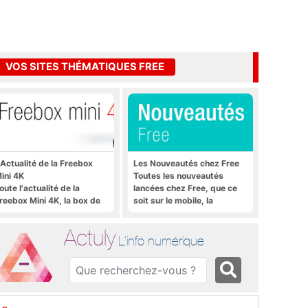
VOS SITES THÉMATIQUES FREE
'Actualité de la Freebox
Les Nouveautés chez Free
ini 4K
Toutes les nouveautés
oute l'actualité de la
lancées chez Free, que ce
reebox Mini 4K, la box de
soit sur le mobile, la
ree sous Android TV
Freebox et bien plus encore
Actuly
L'info numérique