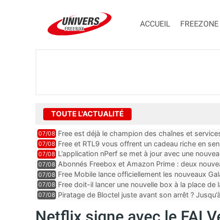
ACCUEIL
FREEZONE
TOUTE L'ACTUALITÉ
Free est déjà le champion des chaînes et services 
07/08
encore au moin...
Free et RTL9 vous offrent un cadeau riche en sens
07/08
l’obtenir
L’application nPerf se met à jour avec une nouvea
07/08
Mobile, Orange, SFR ...
Abonnés Freebox et Amazon Prime : deux nouveau
07/08
Free Mobile lance officiellement les nouveaux Ga
07/08
des promos et des cadeaux
Free doit-il lancer une nouvelle box à la place de
07/08
Piratage de Bloctel juste avant son arrêt ? Jusqu
07/08
auraient fuité
Netflix signe avec le FAI V