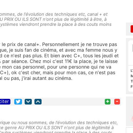
ommes, de l'évolution des techniques etc, canal + et
 PRIX OU ILS SONT n'ont plus de légitimité à être, à
systèmes viendront prendre la place à des couts moins
 le prix de canal+. Personnellement je ne trouve pas
ique, je suis fan de cinéma, et avec ma femme nous y
 ce n'est pas plus. Et bien avec C+, tous les jeudi et
% par séance. Chez moi c'est 11€ la place, je te laisse
 de mon cas personnel, pour une personne qui ne va
L
C+), ok c'est cher, mais pour mon cas, ce n'est pas
M
l ou pas, j'irai autant au cinéma.
T
F
F
+
-
citer
mérique ou nous sommes, de l'évolution des techniques etc,
 ce genre AU PRIX OU ILS SONT n'ont plus de légitimité à
d'autre systèmes viendront prendre la place à des couts