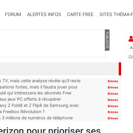
FORUM
ALERTES INFOS
CARTE FREE
SITES THÉMA-
PUBLICITÉ
Cr
TV, mais cette analyse révèle qu’il reste
Brèves
ations fortes, mais il faudra jouer pour
Brèves
uté qui intéressera les abonnés Free
Brèves
x jeux PC offerts à récupérer
Brèves
laxy Z Fold8 et Z Flip8 de Samsung avec
Brèves
 la Freebox Révolution ?
Brèves
’à 3 millions de numéros de téléphone
Brèves
erizon pour prioriser ses