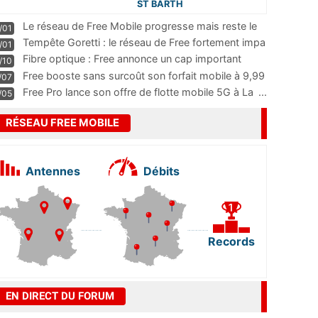
ST BARTH
Le réseau de Free Mobile progresse mais reste le
/01
m
...
Tempête Goretti : le réseau de Free fortement impa
/01
...
Fibre optique : Free annonce un cap important
/10
pass
...
Free booste sans surcoût son forfait mobile à 9,99
/07
...
Free Pro lance son offre de flotte mobile 5G à La
...
/05
RÉSEAU FREE MOBILE
Antennes
Débits
Records
EN DIRECT DU FORUM