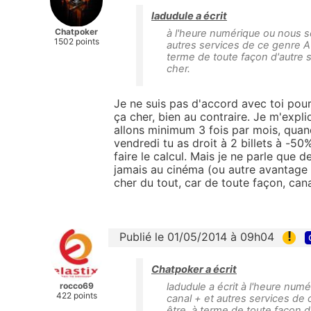
ladudule a écrit
Chatpoker
à l'heure numérique ou nous s
1502 points
autres services de ce genre AU
terme de toute façon d'autre 
cher.
Je ne suis pas d'accord avec toi pour
ça cher, bien au contraire. Je m'expl
allons minimum 3 fois par mois, quand
vendredi tu as droit à 2 billets à -50
faire le calcul. Mais je ne parle que
jamais au cinéma (ou autre avantage 
cher du tout, car de toute façon, cana
!
Publié le 01/05/2014 à 09h04
Chatpoker a écrit
rocco69
ladudule a écrit à l'heure nu
422 points
canal + et autres services de
être, à terme de toute façon 