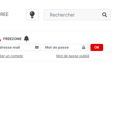
FREE
FREEZONE
OK
éer un compte
Mot de passe oublié