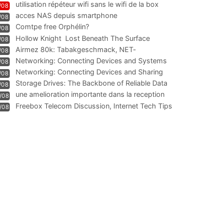
utilisation répéteur wifi sans le wifi de la box
/08
acces NAS depuis smartphone
/08
Comtpe free Orphélin?
/08
Hollow Knight  Lost Beneath The Surface
/08
Airmez 80k: Tabakgeschmack, NET-
/08
Technologie und Leistung im
Networking: Connecting Devices and Systems
/08
Networking: Connecting Devices and Sharing
/08
Information
Storage Drives: The Backbone of Reliable Data
/08
Management
une amelioration importante dans la reception
/08
WIFI
Freebox Telecom Discussion, Internet Tech Tips
/08
Communi