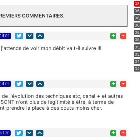
08
06
PREMIERS COMMENTAIRES.
06
06
06
+
-
citer
05
05
j'attends de voir mon débit va t-il suivre !!!
05
04
04
+
-
citer
de l'évolution des techniques etc, canal + et autres
SONT n'ont plus de légitimité à être, à terme de
nt prendre la place à des couts moins cher.
+
-
citer