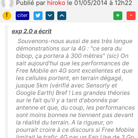
Publié
par
hiroko
le 01/05/2014 à 12h22
!
+
-
citer
exp 2.0 a écrit
Souvenons-nous aussi de ses très longue
démonstrations sur la 4G : "ce sera du
bibop, ça portera à 300 mètres" (sic) On
sait aujourd'hui que les performances de
Free Mobile en 4G sont excellentes et que
les cellules portent, en terrain dégagé,
jusque 5km (vérifié avec Sensorly et
Google Earth) Bref ! Les grandes théories
sur le fait qu'il y a tant d'abonnés par
antenne et que, du coup, les performances
sont moins bonnes ne tiennent pas devant
la réalité du terrain. A la rigueur, on
pourrait croire à ce discours si Free Mobile
limitait le trafic 4G par un Fair Use de 3 Go