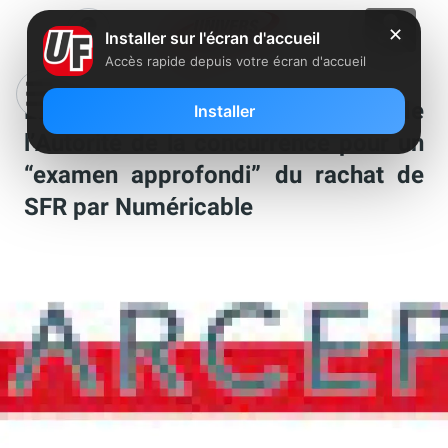
✕
Installer sur l'écran d'accueil
Accès rapide depuis votre écran d'accueil
L’ARCEP se tient à disposition de
Installer
l’Autorité de la concurrence pour un
“examen approfondi” du rachat de
SFR par Numéricable