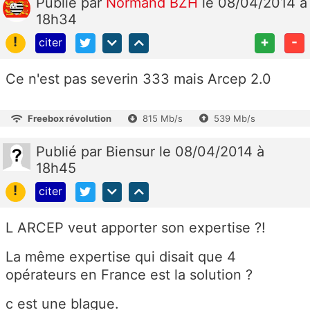
Publié
par
Normand BZH
le 08/04/2014 à
18h34
!
+
-
citer
Ce n'est pas severin 333 mais Arcep 2.0
Freebox révolution
815 Mb/s
539 Mb/s
Publié
par
Biensur
le 08/04/2014 à
18h45
!
citer
L ARCEP veut apporter son expertise ?!
La même expertise qui disait que 4
opérateurs en France est la solution ?
c est une blague.