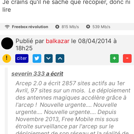
Je crains qu'il ne sache que recopier, donc ni
lire
Freebox révolution
815 Mb/s
539 Mb/s
Publié
par
balkazar
le 08/04/2014 à
18h25
!
+
-
citer
severin 333
a écrit
Arcep 2.0 a écrit 2857 sites actifs au 1er
Avril, 97 sites sur un mois. Le déploiement
des antennes magiques accélère grâce à
l'arcep ! Nouvelle urgente.... Nouvelle
urgente.... Nouvelle urgente.... Depuis
Novembre 2013, Free Mobile mis sous
étroite surveillance par l'arcep sur le
déploiement de son réseau et la réalité de