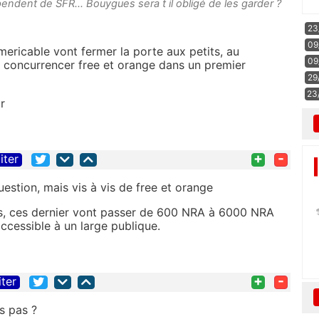
endent de SFR... Bouygues sera t il obligé de les garder ?
23
09
ricable vont fermer la porte aux petits, au
09
r concurrencer free et orange dans un premier
29
23
r
+
-
iter
stion, mais vis à vis de free et orange
es, ces dernier vont passer de 600 NRA à 6000 NRA
accessible à un large publique.
+
-
iter
is pas ?