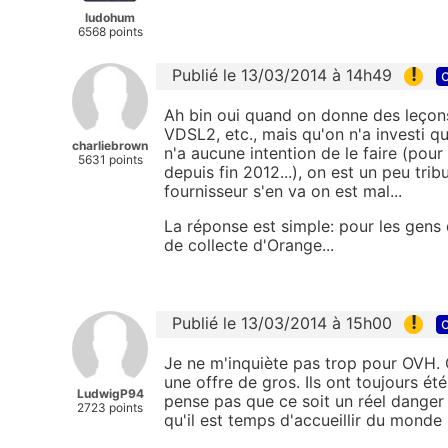
ludohum
6568 points
!
Publié le 13/03/2014 à 14h49
c
Ah bin oui quand on donne des leçon
VDSL2, etc., mais qu'on n'a investi q
charliebrown
n'a aucune intention de le faire (pour
5631 points
depuis fin 2012...), on est un peu tri
fournisseur s'en va on est mal...
La réponse est simple: pour les gens q
de collecte d'Orange...
!
Publié le 13/03/2014 à 15h00
c
Je ne m'inquiète pas trop pour OVH. 
une offre de gros. Ils ont toujours ét
LudwigP94
pense pas que ce soit un réel danger
2723 points
qu'il est temps d'accueillir du monde