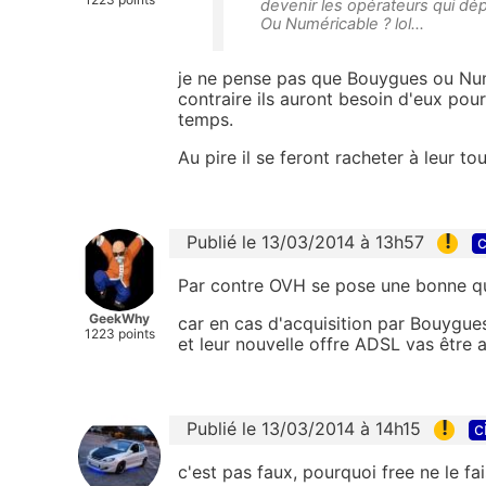
devenir les opérateurs qui dép
Ou Numéricable ? lol...
je ne pense pas que Bouygues ou Nume
contraire ils auront besoin d'eux pou
temps.
Au pire il se feront racheter à leur tou
!
Publié le 13/03/2014 à 13h57
c
Par contre OVH se pose une bonne que
GeekWhy
car en cas d'acquisition par Bouygu
1223 points
et leur nouvelle offre ADSL vas être 
!
Publié le 13/03/2014 à 14h15
c
c'est pas faux, pourquoi free ne le fa