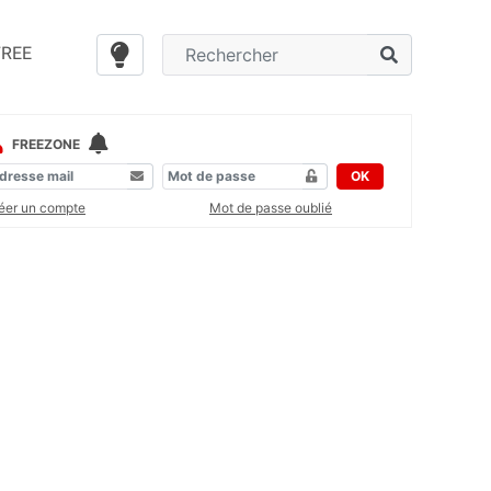
FREE
FREEZONE
OK
éer un compte
Mot de passe oublié