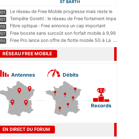
ST BARTH
Le réseau de Free Mobile progresse mais reste le
/01
m
...
Tempête Goretti : le réseau de Free fortement impa
/01
...
Fibre optique : Free annonce un cap important
/10
pass
...
Free booste sans surcoût son forfait mobile à 9,99
/07
...
Free Pro lance son offre de flotte mobile 5G à La
...
/05
RÉSEAU FREE MOBILE
Antennes
Débits
Records
EN DIRECT DU FORUM