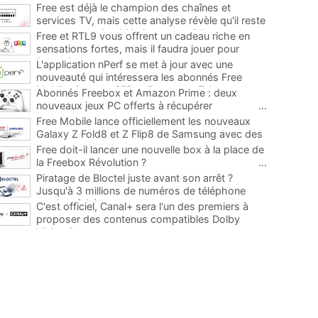
Free est déjà le champion des chaînes et
services TV, mais cette analyse révèle qu'il reste
encore au moins 141 ajouts possibles
...
Free et RTL9 vous offrent un cadeau riche en
sensations fortes, mais il faudra jouer pour
l'obtenir
...
L'application nPerf se met à jour avec une
nouveauté qui intéressera les abonnés Free
Mobile, Orange, SFR et Bouygues Telecom
...
Abonnés Freebox et Amazon Prime : deux
nouveaux jeux PC offerts à récupérer
...
Free Mobile lance officiellement les nouveaux
Galaxy Z Fold8 et Z Flip8 de Samsung avec des
promos et des cadeaux
...
Free doit-il lancer une nouvelle box à la place de
la Freebox Révolution ?
...
Piratage de Bloctel juste avant son arrêt ?
Jusqu'à 3 millions de numéros de téléphone
auraient fuité
...
C'est officiel, Canal+ sera l'un des premiers à
proposer des contenus compatibles Dolby
Vision 2
...