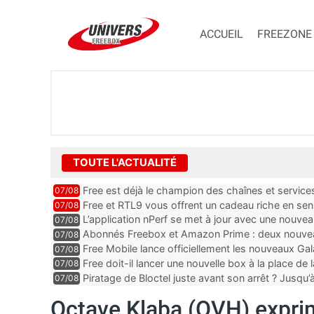
ACCUEIL
FREEZONE
TOUTE L'ACTUALITÉ
Free est déjà le champion des chaînes et services 
07/08
encore au moin...
Free et RTL9 vous offrent un cadeau riche en sens
07/08
l’obtenir
L’application nPerf se met à jour avec une nouvea
07/08
Mobile, Orange, SFR ...
Abonnés Freebox et Amazon Prime : deux nouveau
07/08
Free Mobile lance officiellement les nouveaux Ga
07/08
des promos et des cadeaux
Free doit-il lancer une nouvelle box à la place de
07/08
Piratage de Bloctel juste avant son arrêt ? Jusqu
07/08
auraient fuité
Octave Klaba (OVH) expri