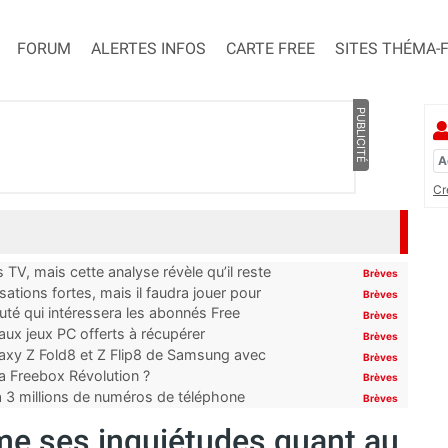
FORUM
ALERTES INFOS
CARTE FREE
SITES THÉMA-
PUBLICITÉ
Cr
TV, mais cette analyse révèle qu’il reste
Brèves
ations fortes, mais il faudra jouer pour
Brèves
uté qui intéressera les abonnés Free
Brèves
x jeux PC offerts à récupérer
Brèves
laxy Z Fold8 et Z Flip8 de Samsung avec
Brèves
 la Freebox Révolution ?
Brèves
’à 3 millions de numéros de téléphone
Brèves
me ses inquiétudes quant au