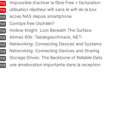
Impossible d'activer la fibre Free + facturation
/08
résiliation
utilisation répéteur wifi sans le wifi de la box
/08
acces NAS depuis smartphone
/08
Comtpe free Orphélin?
/08
Hollow Knight  Lost Beneath The Surface
/08
Airmez 80k: Tabakgeschmack, NET-
/08
Technologie und Leistung im
Networking: Connecting Devices and Systems
/08
Networking: Connecting Devices and Sharing
/08
Information
Storage Drives: The Backbone of Reliable Data
/08
Management
une amelioration importante dans la reception
/08
WIFI