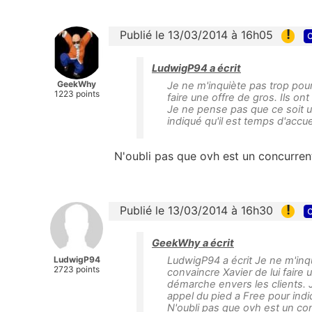
!
Publié le 13/03/2014 à 16h05
c
LudwigP94 a écrit
GeekWhy
Je ne m'inquiète pas trop pou
1223 points
faire une offre de gros. Ils o
Je ne pense pas que ce soit u
indiqué qu'il est temps d'accu
N'oubli pas que ovh est un concurrent 
!
Publié le 13/03/2014 à 16h30
c
GeekWhy a écrit
LudwigP94
LudwigP94 a écrit Je ne m'in
2723 points
convaincre Xavier de lui faire 
démarche envers les clients. 
appel du pied a Free pour indi
N'oubli pas que ovh est un conc