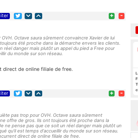
+
-
iter
r OVH. Octave saura sûrement convaincre Xavier de lui
nt toujours été proche dans la démarche envers les clients.
n réel danger mais plutôt un appel du pied a Free pour
eillir du monde sur son réseau.
direct de online filiale de free.
L
F
T
c
+
-
iter
l
s
quiète pas trop pour OVH. Octave saura sûrement
une offre de gros. Ils ont toujours été proche dans la
Je ne pense pas que ce soit un réel danger mais plutôt un
qué qu'il est temps d'accueillir du monde sur son réseau.
urrent direct de online filiale de free.