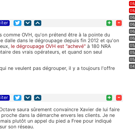
08
08
06
+
-
iter
06
06
s comme OVH, qu'on prétend être à la pointe du
06
ue dalle dans le dégroupage depuis fin 2012 et qu'on
05
 eux,
le dégroupage OVH est "achevé"
à 180 NRA
butaire des vrais opérateurs, et quand son seul
05
05
04
ui ne veulent pas dégrouper, il y a toujours l'offre
+
-
iter
Octave saura sûrement convaincre Xavier de lui faire
é proche dans la démarche envers les clients. Je ne
 mais plutôt un appel du pied a Free pour indiqué
 sur son réseau.