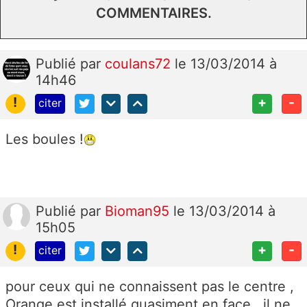
COMMENTAIRES.
Publié
par
coulans72
le 13/03/2014 à
14h46
!
+
-
citer
Les boules !
Publié
par
Bioman95
le 13/03/2014 à
15h05
!
+
-
citer
pour ceux qui ne connaissent pas le centre ,
Orange est installé quasiment en face...il ne