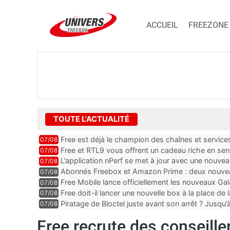
ACCUEIL
FREEZONE
TOUTE L'ACTUALITÉ
Free est déjà le champion des chaînes et services 
07/08
encore au moin...
Free et RTL9 vous offrent un cadeau riche en sens
07/08
l’obtenir
L’application nPerf se met à jour avec une nouvea
07/08
Mobile, Orange, SFR ...
Abonnés Freebox et Amazon Prime : deux nouveau
07/08
Free Mobile lance officiellement les nouveaux Ga
07/08
des promos et des cadeaux
Free doit-il lancer une nouvelle box à la place de
07/08
Piratage de Bloctel juste avant son arrêt ? Jusqu
07/08
auraient fuité
Free recrute des conseille