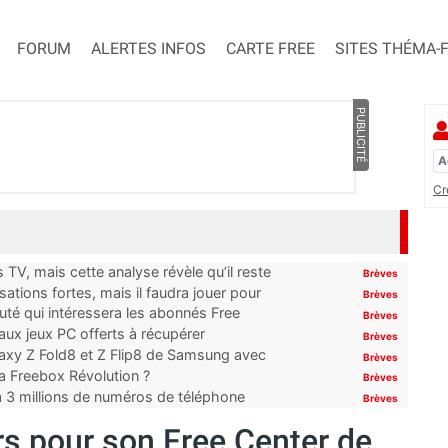
FORUM
ALERTES INFOS
CARTE FREE
SITES THÉMA-
PUBLICITÉ
Cr
TV, mais cette analyse révèle qu’il reste
Brèves
ations fortes, mais il faudra jouer pour
Brèves
uté qui intéressera les abonnés Free
Brèves
x jeux PC offerts à récupérer
Brèves
laxy Z Fold8 et Z Flip8 de Samsung avec
Brèves
 la Freebox Révolution ?
Brèves
’à 3 millions de numéros de téléphone
Brèves
rs pour son Free Center de