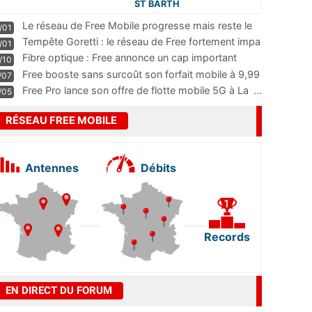
ST BARTH
Le réseau de Free Mobile progresse mais reste le
/01
m
...
Tempête Goretti : le réseau de Free fortement impa
/01
...
Fibre optique : Free annonce un cap important
/10
pass
...
Free booste sans surcoût son forfait mobile à 9,99
/07
...
Free Pro lance son offre de flotte mobile 5G à La
...
/05
RÉSEAU FREE MOBILE
Antennes
Débits
Records
EN DIRECT DU FORUM