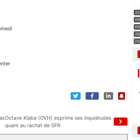
23
09
09
amedi
29
23
enter
as
Octave Klaba (OVH) exprime ses inquiétudes
quant au rachat de SFR