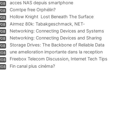
acces NAS depuis smartphone
/08
Comtpe free Orphélin?
/08
Hollow Knight  Lost Beneath The Surface
/08
Airmez 80k: Tabakgeschmack, NET-
/08
Technologie und Leistung im
Networking: Connecting Devices and Systems
/08
Networking: Connecting Devices and Sharing
/08
Information
Storage Drives: The Backbone of Reliable Data
/08
Management
une amelioration importante dans la reception
/08
WIFI
Freebox Telecom Discussion, Internet Tech Tips
/08
Communi
Fin canal plus cinéma?
/08