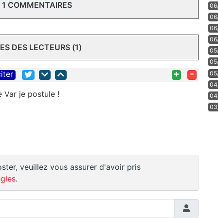
 1 COMMENTAIRES
06
06
06
06
S DES LECTEURS (1)
05
05
+
-
iter
05
04
 Var je postule !
04
03
ster, veuillez vous assurer d'avoir pris
gles
.