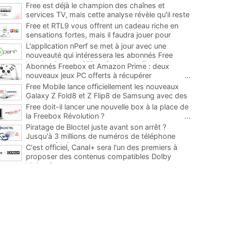
Free est déjà le champion des chaînes et
services TV, mais cette analyse révèle qu'il reste
encore au moins 141 ajouts possibles
...
Free et RTL9 vous offrent un cadeau riche en
sensations fortes, mais il faudra jouer pour
l'obtenir
...
L'application nPerf se met à jour avec une
nouveauté qui intéressera les abonnés Free
Mobile, Orange, SFR et Bouygues Telecom
...
Abonnés Freebox et Amazon Prime : deux
nouveaux jeux PC offerts à récupérer
...
Free Mobile lance officiellement les nouveaux
Galaxy Z Fold8 et Z Flip8 de Samsung avec des
promos et des cadeaux
...
Free doit-il lancer une nouvelle box à la place de
la Freebox Révolution ?
...
Piratage de Bloctel juste avant son arrêt ?
Jusqu'à 3 millions de numéros de téléphone
auraient fuité
...
C'est officiel, Canal+ sera l'un des premiers à
proposer des contenus compatibles Dolby
Vision 2
...