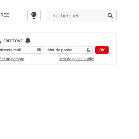
FREE
FREEZONE
OK
éer un compte
Mot de passe oublié