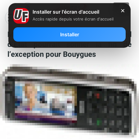
✕
Installer sur l'écran d'accueil
Accès rapide depuis votre écran d'accueil
Mobile : Une decision du Conseil
Installer
d’Etat pourrait sonner la fin de
l’exception pour Bouygues