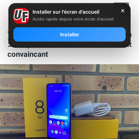
✕
Installer sur l'écran d'accueil
Accès rapide depuis votre écran d'accueil
Test du Realme 8 Pro : un
Installer
smartphone à 300 euros vraiment
convaincant