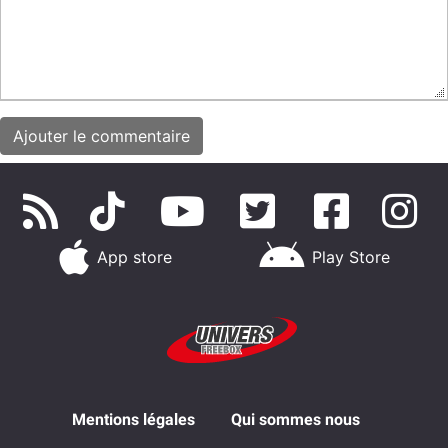
App store
Play Store
Mentions légales
Qui sommes nous