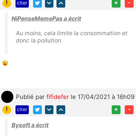
!
+
-
citer
NiPenseMemePas a écrit
Au moins, cela limite la consommation et
donc la pollution.
Publié
par
fifidefer
le 17/04/2021 à 16h09
!
+
-
citer
Bysoft a écrit