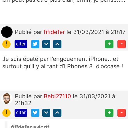
Publié
par
fifidefer
le 31/03/2021 à 21h17
!
+
-
citer
Je suis épaté par l'engouement iPhone.. et
surtout qu'il y ai tant d’i Phones 8 d'occase !
Publié
par
Bebi27110
le 31/03/2021 à
21h32
!
+
-
citer
fifidefer a écrit