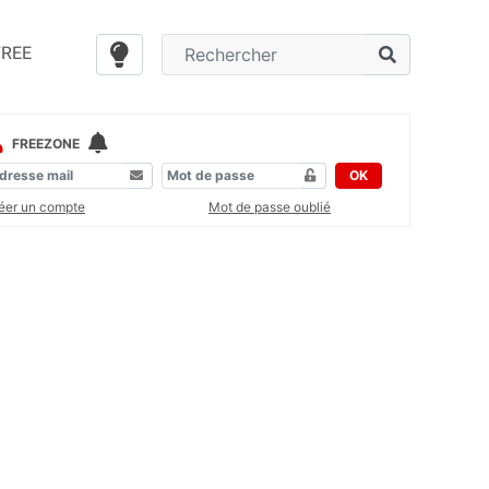
FREE
FREEZONE
OK
éer un compte
Mot de passe oublié