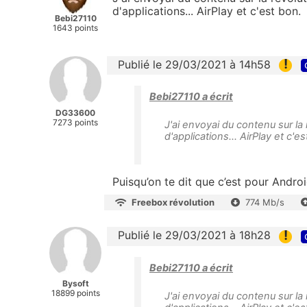
d'applications... AirPlay et c'est bon.
Bebi27110
1643 points
!
Publié le 29/03/2021 à 14h58
Bebi27110 a écrit
DG33600
7273 points
J'ai envoyai du contenu sur l
d'applications... AirPlay et c'e
Puisqu’on te dit que c’est pour Android
Freebox révolution
774 Mb/s
!
Publié le 29/03/2021 à 18h28
Bebi27110 a écrit
Bysoft
18899 points
J'ai envoyai du contenu sur l