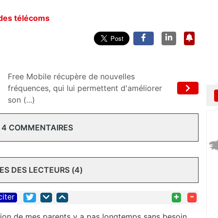
 des télécoms
Free Mobile récupère de nouvelles
fréquences, qui lui permettent d'améliorer
son (...)
 4 COMMENTAIRES
S DES LECTEURS (4)
+
-
citer
ution de mes parents y a pas longtemps sans besoin