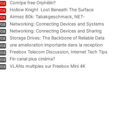
Comtpe free Orphélin?
/08
Hollow Knight  Lost Beneath The Surface
/08
Airmez 80k: Tabakgeschmack, NET-
/08
Technologie und Leistung im
Networking: Connecting Devices and Systems
/08
Networking: Connecting Devices and Sharing
/08
Information
Storage Drives: The Backbone of Reliable Data
/08
Management
une amelioration importante dans la reception
/08
WIFI
Freebox Telecom Discussion, Internet Tech Tips
/08
Communi
Fin canal plus cinéma?
/08
VLANs multiples sur Freebox Mini 4K
/08