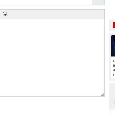
L
R
d
F
t