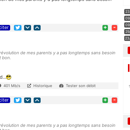
23
09
09
+
-
citer
29
23
a révolution de mes parents y a pas longtemps sans besoin
st bon.
...
401 Mb/s
Historique
Tester son débit
+
-
citer
a révolution de mes parents y a pas longtemps sans besoin