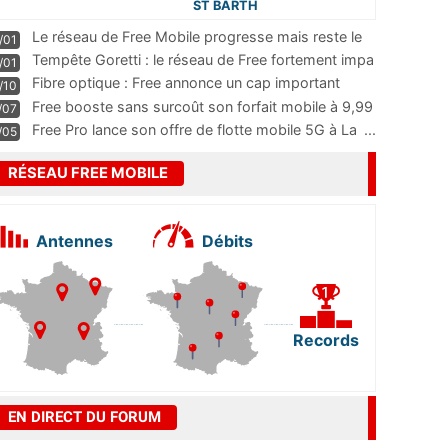
ST BARTH
Le réseau de Free Mobile progresse mais reste le
/01
m
...
Tempête Goretti : le réseau de Free fortement impa
/01
...
Fibre optique : Free annonce un cap important
/10
pass
...
Free booste sans surcoût son forfait mobile à 9,99
/07
...
Free Pro lance son offre de flotte mobile 5G à La
...
/05
RÉSEAU FREE MOBILE
Antennes
Débits
Records
EN DIRECT DU FORUM