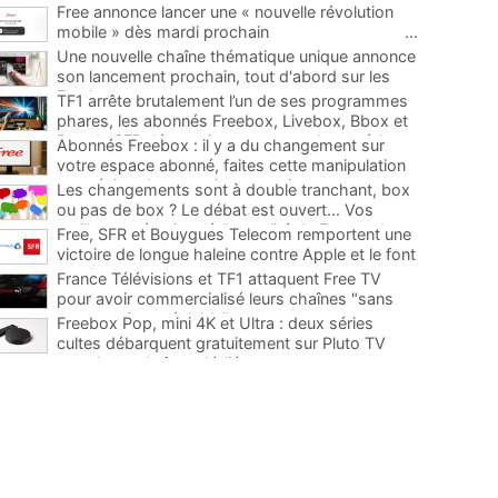
Free annonce lancer une « nouvelle révolution
mobile » dès mardi prochain
...
Une nouvelle chaîne thématique unique annonce
son lancement prochain, tout d'abord sur les
Freebox
...
TF1 arrête brutalement l’un de ses programmes
phares, les abonnés Freebox, Livebox, Bbox et
Box de SFR découvriront son remplaçant à la
Abonnés Freebox : il y a du changement sur
rentrée
...
votre espace abonné, faites cette manipulation
pour éviter de mauvaises surprises
...
Les changements sont à double tranchant, box
ou pas de box ? Le débat est ouvert... Vos
meilleures réactions à l'actualité de Free et des
Free, SFR et Bouygues Telecom remportent une
télécoms
...
victoire de longue haleine contre Apple et le font
condamner
...
France Télévisions et TF1 attaquent Free TV
pour avoir commercialisé leurs chaînes "sans
concertation préalable"
...
Freebox Pop, mini 4K et Ultra : deux séries
cultes débarquent gratuitement sur Pluto TV
avec leurs chaînes dédiées
...