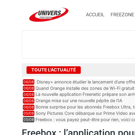
ACCUEIL
FREEZONE
TOUTE L'ACTUALITÉ
Disney+ annonce étudier le lancement d’une offre
06/08
Quand Orange installe des zones de Wi-Fi gratui
06/08
La nouvelle application Freenetic prépare son arr
06/08
abonnés Freebox, testez la
Orange mise sur une nouvelle pépite de l’IA
06/08
Bonne surprise pour les abonnés Freebox Ultra, t
06/08
inclus
Sony Pictures Core débarque sur Prime Video avec
05/08
Freebox : vous payez peut-être pour rien, voici
05/08
abonnements TV oubliés
Freebox : l’application po