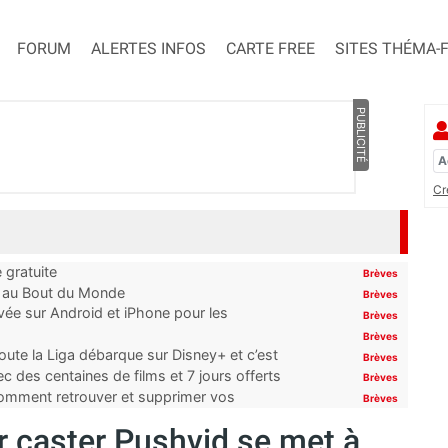
FORUM
ALERTES INFOS
CARTE FREE
SITES THÉMA-
PUBLICITÉ
Cr
 gratuite
Brèves
t au Bout du Monde
Brèves
ivée sur Android et iPhone pour les
Brèves
Brèves
oute la Liga débarque sur Disney+ et c’est
Brèves
 des centaines de films et 7 jours offerts
Brèves
 comment retrouver et supprimer vos
Brèves
ur caster Pushvid se met à