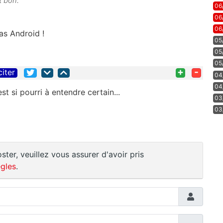
st bon.
06
06
06
as Android !
05
05
05
+
-
citer
04
04
t si pourri à entendre certain...
03
03
ster, veuillez vous assurer d'avoir pris
gles
.