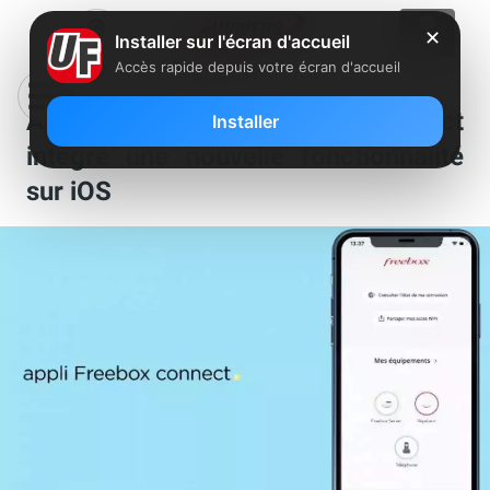
✕
Installer sur l'écran d'accueil
Accès rapide depuis votre écran d'accueil
Après Android, Freebox Connect
Installer
intègre une nouvelle fonctionnalité
sur iOS