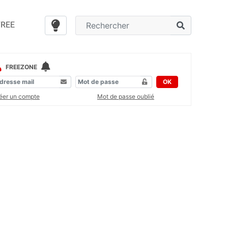
FREE
FREEZONE
OK
éer un compte
Mot de passe oublié