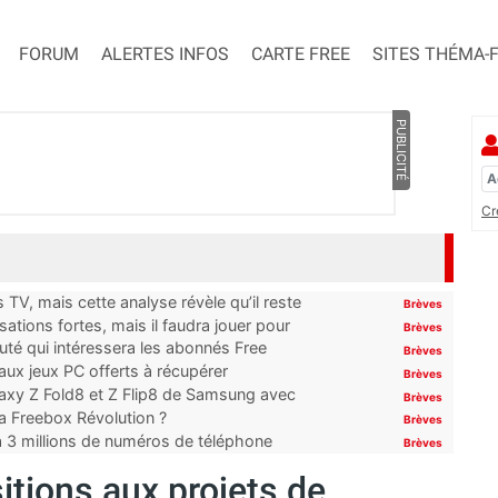
FORUM
ALERTES INFOS
CARTE FREE
SITES THÉMA-
PUBLICITÉ
Cr
TV, mais cette analyse révèle qu’il reste
Brèves
ations fortes, mais il faudra jouer pour
Brèves
uté qui intéressera les abonnés Free
Brèves
x jeux PC offerts à récupérer
Brèves
laxy Z Fold8 et Z Flip8 de Samsung avec
Brèves
 la Freebox Révolution ?
Brèves
’à 3 millions de numéros de téléphone
Brèves
itions aux projets de