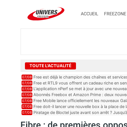
ACCUEIL
FREEZONE
TOUTE L'ACTUALITÉ
Free est déjà le champion des chaînes et services 
07/08
encore au moin...
Free et RTL9 vous offrent un cadeau riche en sens
07/08
l’obtenir
L’application nPerf se met à jour avec une nouvea
07/08
Mobile, Orange, SFR ...
Abonnés Freebox et Amazon Prime : deux nouveau
07/08
Free Mobile lance officiellement les nouveaux Ga
07/08
des promos et des cadeaux
Free doit-il lancer une nouvelle box à la place de
07/08
Piratage de Bloctel juste avant son arrêt ? Jusqu
07/08
auraient fuité
Fibre : de premières oppos