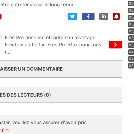
06
 être entretenus sur le long terme.
06
06
06
05
c
Free Pro annonce étendre son avantage
05
Freebox au forfait Free Pro Max pour tous
05
(...)
04
04
03
 LAISSER UN COMMENTAIRE
S DES LECTEURS (0)
ster, veuillez vous assurer d'avoir pris
gles
.