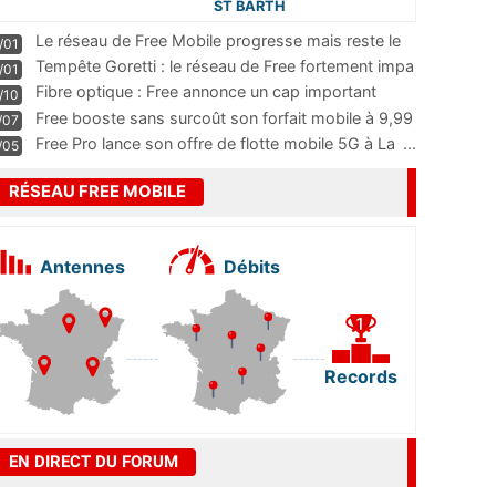
ST BARTH
Le réseau de Free Mobile progresse mais reste le
/01
m
...
Tempête Goretti : le réseau de Free fortement impa
/01
...
Fibre optique : Free annonce un cap important
/10
pass
...
Free booste sans surcoût son forfait mobile à 9,99
/07
...
Free Pro lance son offre de flotte mobile 5G à La
...
/05
RÉSEAU FREE MOBILE
Antennes
Débits
Records
EN DIRECT DU FORUM