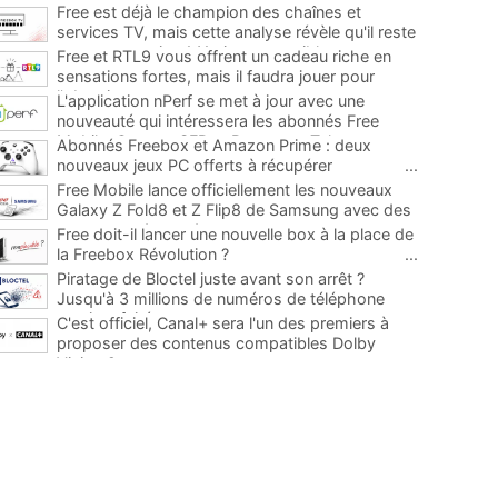
Free est déjà le champion des chaînes et
services TV, mais cette analyse révèle qu'il reste
encore au moins 141 ajouts possibles
...
Free et RTL9 vous offrent un cadeau riche en
sensations fortes, mais il faudra jouer pour
l'obtenir
...
L'application nPerf se met à jour avec une
nouveauté qui intéressera les abonnés Free
Mobile, Orange, SFR et Bouygues Telecom
...
Abonnés Freebox et Amazon Prime : deux
nouveaux jeux PC offerts à récupérer
...
Free Mobile lance officiellement les nouveaux
Galaxy Z Fold8 et Z Flip8 de Samsung avec des
promos et des cadeaux
...
Free doit-il lancer une nouvelle box à la place de
la Freebox Révolution ?
...
Piratage de Bloctel juste avant son arrêt ?
Jusqu'à 3 millions de numéros de téléphone
auraient fuité
...
C'est officiel, Canal+ sera l'un des premiers à
proposer des contenus compatibles Dolby
Vision 2
...