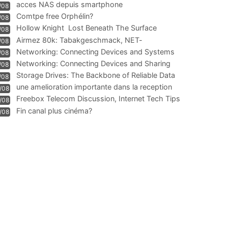
acces NAS depuis smartphone
/08
Comtpe free Orphélin?
/08
Hollow Knight  Lost Beneath The Surface
/08
Airmez 80k: Tabakgeschmack, NET-
/08
Technologie und Leistung im
Networking: Connecting Devices and Systems
/08
Networking: Connecting Devices and Sharing
/08
Information
Storage Drives: The Backbone of Reliable Data
/08
Management
une amelioration importante dans la reception
/08
WIFI
Freebox Telecom Discussion, Internet Tech Tips
/08
Communi
Fin canal plus cinéma?
/08