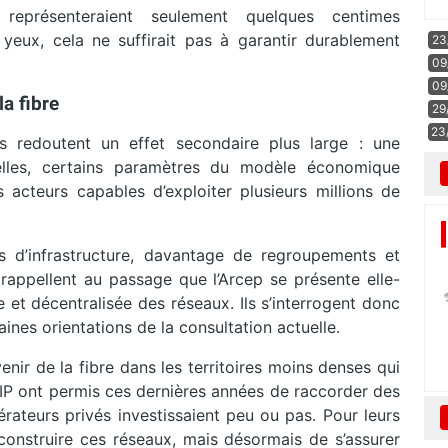
eprésenteraient seulement quelques centimes
yeux, cela ne suffirait pas à garantir durablement
23
09
09
a fibre
29
23
ns redoutent un effet secondaire plus large : une
elles, certains paramètres du modèle économique
s acteurs capables d’exploiter plusieurs millions de
s d’infrastructure, davantage de regroupements et
rappellent au passage que l’Arcep se présente elle-
t décentralisée des réseaux. Ils s’interrogent donc
aines orientations de la consultation actuelle.
venir de la fibre dans les territoires moins denses qui
s RIP ont permis ces dernières années de raccorder des
rateurs privés investissaient peu ou pas. Pour leurs
 construire ces réseaux, mais désormais de s’assurer