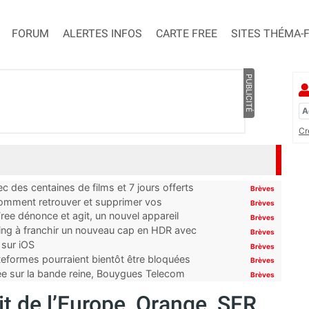
FORUM
ALERTES INFOS
CARTE FREE
SITES THÉMA-
PUBLICITÉ
Cr
 des centaines de films et 7 jours offerts
Brèves
 comment retrouver et supprimer vos
Brèves
ree dénonce et agit, un nouvel appareil
Brèves
ming à franchir un nouveau cap en HDR avec
Brèves
 sur iOS
Brèves
ateformes pourraient bientôt être bloquées
Brèves
tée sur la bande reine, Bouygues Telecom
Brèves
it de l’Europe, Orange, SFR