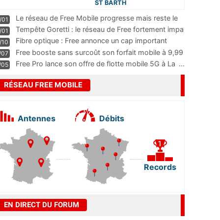
ST BARTH
Le réseau de Free Mobile progresse mais reste le
/01
m
...
Tempête Goretti : le réseau de Free fortement impa
/01
...
Fibre optique : Free annonce un cap important
/10
pass
...
Free booste sans surcoût son forfait mobile à 9,99
/07
...
Free Pro lance son offre de flotte mobile 5G à La
...
/05
RÉSEAU FREE MOBILE
Antennes
Débits
Records
EN DIRECT DU FORUM