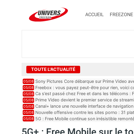
ACCUEIL
FREEZONE
TOUTE L'ACTUALITÉ
Sony Pictures Core débarque sur Prime Video avec
05/08
Freebox : vous payez peut-être pour rien, voici
05/08
abonnements TV oubliés
Ca s’est passé chez Free et dans les télécoms : F
05/08
pointe le bout de...
Prime Video devient le premier service de strea
05/08
ce lancement
Canal+ lance une nouvelle interface de navigation
05/08
Nouvelle offensive contre les sites porno : 31 pl
05/08
par Orange, Free, SF...
5G : Free Mobile continue son irrésistible remon
05/08
plus que jamais sous pr...
5G+ : Free Mobile sur le to