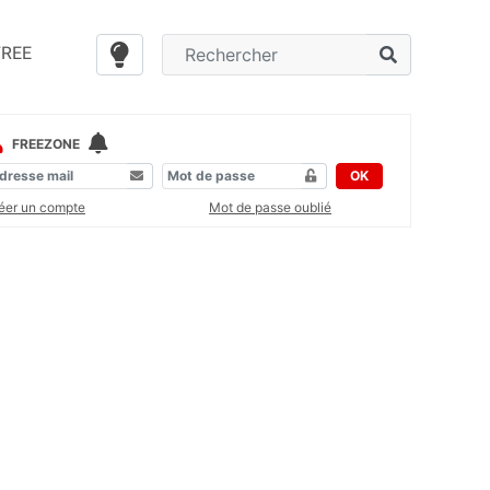
FREE
FREEZONE
OK
éer un compte
Mot de passe oublié