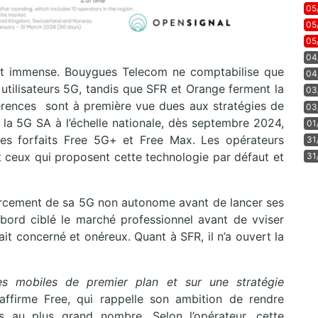
05
05
05
04
t est immense. Bouygues Telecom ne comptabilise que
04
tilisateurs 5G, tandis que SFR et Orange ferment la
03
rences sont à première vue dues aux stratégies de
03
 la 5G SA à l’échelle nationale, dès septembre 2024,
01
ses forfaits Free 5G+ et Free Max. Les opérateurs
31
nt ceux qui proposent cette technologie par défaut et
31
nforcement de sa 5G non autonome avant de lancer ses
ord ciblé le marché professionnel avant de vviser
ait concerné et onéreux. Quant à SFR, il n’a ouvert la
es mobiles de premier plan et sur une stratégie
ffirme Free, qui rappelle son ambition de rendre
s au plus grand nombre. Selon l’opérateur, cette