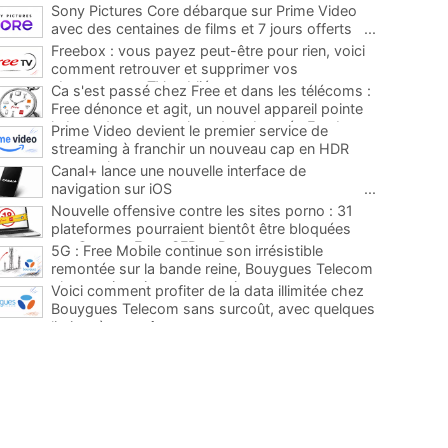
Sony Pictures Core débarque sur Prime Video
avec des centaines de films et 7 jours offerts
...
Freebox : vous payez peut-être pour rien, voici
comment retrouver et supprimer vos
abonnements TV oubliés
...
Ca s'est passé chez Free et dans les télécoms :
Free dénonce et agit, un nouvel appareil pointe
le bout de son nez chez des abonnés Freebox...
Prime Video devient le premier service de
...
streaming à franchir un nouveau cap en HDR
avec ce lancement
...
Canal+ lance une nouvelle interface de
navigation sur iOS
...
Nouvelle offensive contre les sites porno : 31
plateformes pourraient bientôt être bloquées
par Orange, Free, SFR et Bouygues
...
5G : Free Mobile continue son irrésistible
remontée sur la bande reine, Bouygues Telecom
plus que jamais sous pression
...
Voici comment profiter de la data illimitée chez
Bouygues Telecom sans surcoût, avec quelques
limites à connaître
...