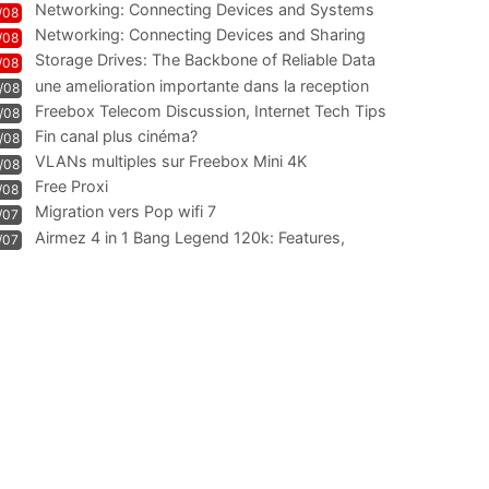
Networking: Connecting Devices and Systems
/08
Networking: Connecting Devices and Sharing
/08
Information
Storage Drives: The Backbone of Reliable Data
/08
Management
une amelioration importante dans la reception
/08
WIFI
Freebox Telecom Discussion, Internet Tech Tips
/08
Communi
Fin canal plus cinéma?
/08
VLANs multiples sur Freebox Mini 4K
/08
Free Proxi
/08
Migration vers Pop wifi 7
/07
Airmez 4 in 1 Bang Legend 120k: Features,
/07
Geschmack