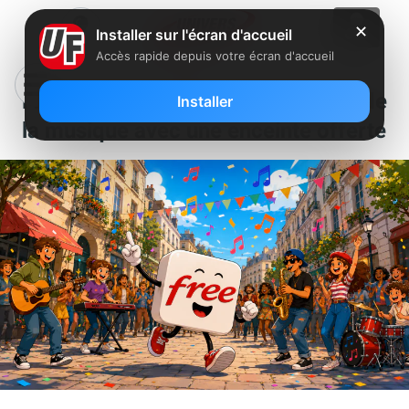
✕
Installer sur l'écran d'accueil
Accès rapide depuis votre écran d'accueil
Free lance une offre spéciale fête de
Installer
la musique avec une enceinte offerte