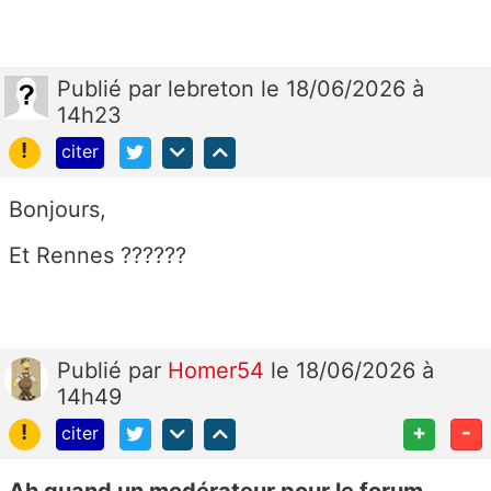
Publié
par
lebreton
le 18/06/2026 à
14h23
!
citer
Bonjours,
Et Rennes ??????
Publié
par
Homer54
le 18/06/2026 à
14h49
!
+
-
citer
Ah quand un modérateur pour le forum