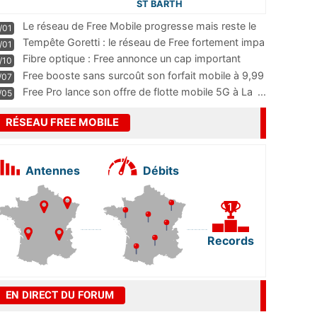
ST BARTH
Le réseau de Free Mobile progresse mais reste le
/01
m
...
Tempête Goretti : le réseau de Free fortement impa
/01
...
Fibre optique : Free annonce un cap important
/10
pass
...
Free booste sans surcoût son forfait mobile à 9,99
/07
...
Free Pro lance son offre de flotte mobile 5G à La
...
/05
RÉSEAU FREE MOBILE
Antennes
Débits
Records
EN DIRECT DU FORUM