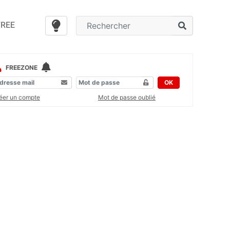
FREE
FREEZONE
OK
éer un compte
Mot de passe oublié