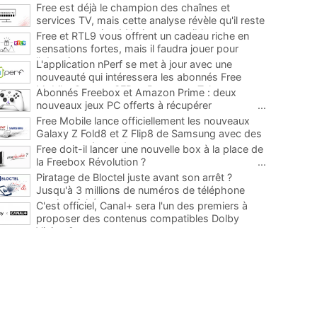
Free est déjà le champion des chaînes et
services TV, mais cette analyse révèle qu'il reste
encore au moins 141 ajouts possibles
...
Free et RTL9 vous offrent un cadeau riche en
sensations fortes, mais il faudra jouer pour
l'obtenir
...
L'application nPerf se met à jour avec une
nouveauté qui intéressera les abonnés Free
Mobile, Orange, SFR et Bouygues Telecom
...
Abonnés Freebox et Amazon Prime : deux
nouveaux jeux PC offerts à récupérer
...
Free Mobile lance officiellement les nouveaux
Galaxy Z Fold8 et Z Flip8 de Samsung avec des
promos et des cadeaux
...
Free doit-il lancer une nouvelle box à la place de
la Freebox Révolution ?
...
Piratage de Bloctel juste avant son arrêt ?
Jusqu'à 3 millions de numéros de téléphone
auraient fuité
...
C'est officiel, Canal+ sera l'un des premiers à
proposer des contenus compatibles Dolby
Vision 2
...