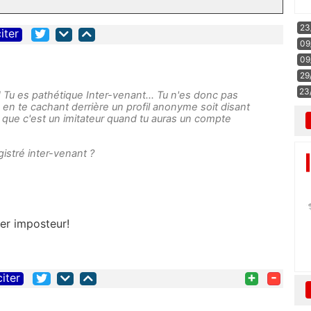
23
iter
09
09
29
23
! Tu es pathétique Inter-venant... Tu n'es donc pas
en te cachant derrière un profil anonyme soit disant
er que c'est un imitateur quand tu auras un compte
istré inter-venant ?
cher imposteur!
+
-
citer