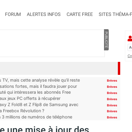
FORUM
ALERTES INFOS
CARTE FREE
SITES THÉMA-
PUBLICITÉ
Cr
TV, mais cette analyse révèle qu’il reste
Brèves
ations fortes, mais il faudra jouer pour
Brèves
uté qui intéressera les abonnés Free
Brèves
x jeux PC offerts à récupérer
Brèves
laxy Z Fold8 et Z Flip8 de Samsung avec
Brèves
 la Freebox Révolution ?
Brèves
’à 3 millions de numéros de téléphone
Brèves
e une mise à jour des