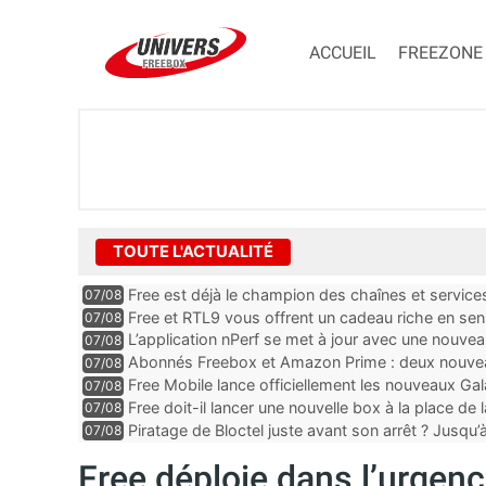
ACCUEIL
FREEZONE
TOUTE L'ACTUALITÉ
Free est déjà le champion des chaînes et services 
07/08
encore au moin...
Free et RTL9 vous offrent un cadeau riche en sens
07/08
l’obtenir
L’application nPerf se met à jour avec une nouvea
07/08
Mobile, Orange, SFR ...
Abonnés Freebox et Amazon Prime : deux nouveau
07/08
Free Mobile lance officiellement les nouveaux Ga
07/08
des promos et des cadeaux
Free doit-il lancer une nouvelle box à la place de
07/08
Piratage de Bloctel juste avant son arrêt ? Jusqu
07/08
auraient fuité
Free déploie dans l’urgenc