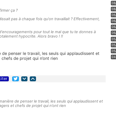
08
08
firmer ça ?
06
ssait pas à chaque fois qu'on travaillait ? Effectivement,
06
06
d'encouragements pour tout le mal que tu te donnes à
06
otalement hypocrite. Alors bravo ! !!
05
05
05
de penser le travail, les seuls qui applaudissent et
04
chefs de projet qui n’ont rien
citer
manière de penser le travail, les seuls qui applaudissent et
gers et chefs de projet qui n’ont rien