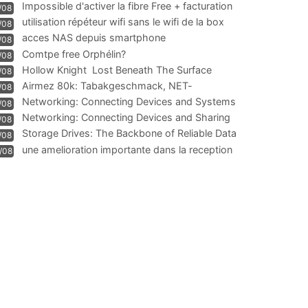
Impossible d'activer la fibre Free + facturation
/08
résiliation
utilisation répéteur wifi sans le wifi de la box
/08
acces NAS depuis smartphone
/08
Comtpe free Orphélin?
/08
Hollow Knight  Lost Beneath The Surface
/08
Airmez 80k: Tabakgeschmack, NET-
/08
Technologie und Leistung im
Networking: Connecting Devices and Systems
/08
Networking: Connecting Devices and Sharing
/08
Information
Storage Drives: The Backbone of Reliable Data
/08
Management
une amelioration importante dans la reception
/08
WIFI