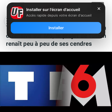
✕
Installer sur l'écran d'accueil
Accès rapide depuis votre écran d'accueil
TF1 relance discrètement son
Installer
offensive sur M6, le projet de fusion
renaît peu à peu de ses cendres