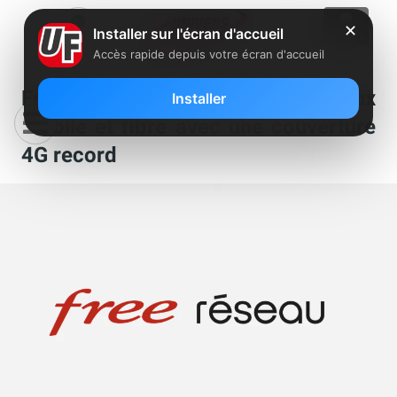
✕
Installer sur l'écran d'accueil
Accès rapide depuis votre écran d'accueil
Free accélère sur ses réseaux
Installer
mobile et fibre avec une couverture
4G record