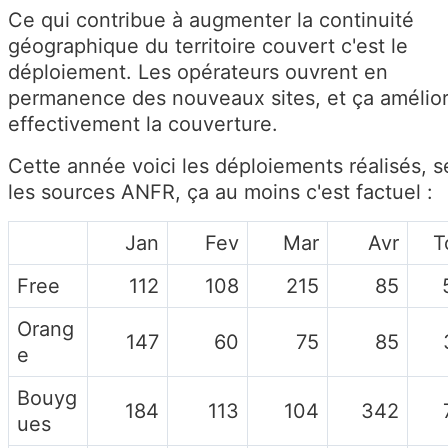
Ce qui contribue à augmenter la continuité
géographique du territoire couvert c'est le
déploiement. Les opérateurs ouvrent en
permanence des nouveaux sites, et ça amélio
effectivement la couverture.
Cette année voici les déploiements réalisés, s
les sources ANFR, ça au moins c'est factuel :
Jan
Fev
Mar
Avr
T
Free
112
108
215
85
Orang
147
60
75
85
e
Bouyg
184
113
104
342
ues