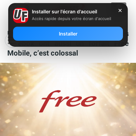
✕
Installer sur l'écran d'accueil
Accès rapide depuis votre écran d'accueil
Free révèle enfin combien d’abonnés
Installer
Freebox ont aussi un forfait Free
Mobile, c’est colossal