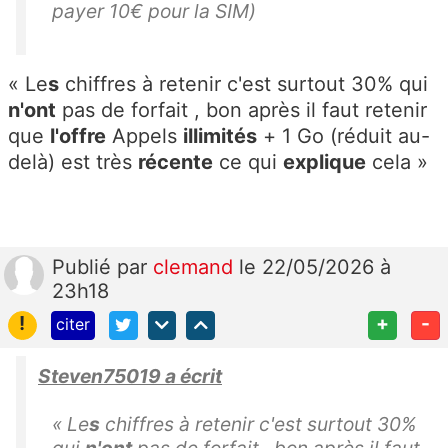
payer 10€ pour la SIM)
« Le
s
chiffres à retenir c'est surtout 30% qui
n'ont
pas de forfait , bon après il faut retenir
que
l'offre
Appels
illimités
+ 1 Go (réduit au-
delà) est très
récente
ce qui
explique
cela »
Publié
par
clemand
le 22/05/2026 à
23h18
!
+
-
citer
Steven75019 a écrit
« Le
s
chiffres à retenir c'est surtout 30%
qui
n'ont
pas de forfait , bon après il faut