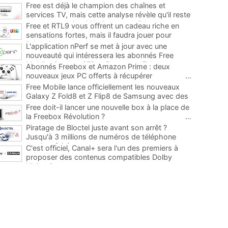
Free est déjà le champion des chaînes et
services TV, mais cette analyse révèle qu'il reste
encore au moins 141 ajouts possibles
...
Free et RTL9 vous offrent un cadeau riche en
sensations fortes, mais il faudra jouer pour
l'obtenir
...
L'application nPerf se met à jour avec une
nouveauté qui intéressera les abonnés Free
Mobile, Orange, SFR et Bouygues Telecom
...
Abonnés Freebox et Amazon Prime : deux
nouveaux jeux PC offerts à récupérer
...
Free Mobile lance officiellement les nouveaux
Galaxy Z Fold8 et Z Flip8 de Samsung avec des
promos et des cadeaux
...
Free doit-il lancer une nouvelle box à la place de
la Freebox Révolution ?
...
Piratage de Bloctel juste avant son arrêt ?
Jusqu'à 3 millions de numéros de téléphone
auraient fuité
...
C'est officiel, Canal+ sera l'un des premiers à
proposer des contenus compatibles Dolby
Vision 2
...