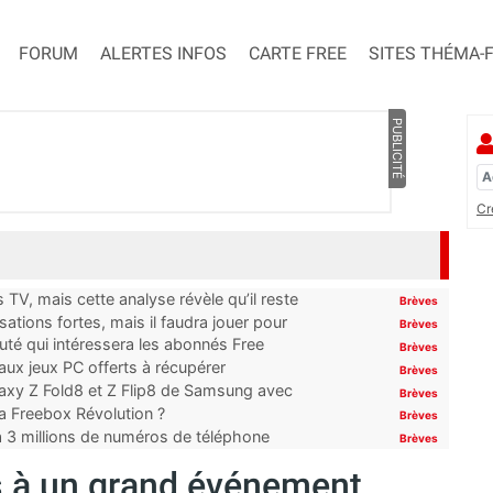
FORUM
ALERTES INFOS
CARTE FREE
SITES THÉMA-
PUBLICITÉ
Cr
TV, mais cette analyse révèle qu’il reste
Brèves
ations fortes, mais il faudra jouer pour
Brèves
uté qui intéressera les abonnés Free
Brèves
x jeux PC offerts à récupérer
Brèves
laxy Z Fold8 et Z Flip8 de Samsung avec
Brèves
 la Freebox Révolution ?
Brèves
’à 3 millions de numéros de téléphone
Brèves
ès à un grand événement