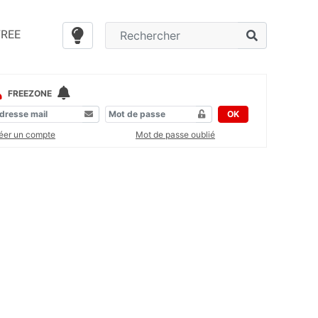
FREE
FREEZONE
OK
éer un compte
Mot de passe oublié