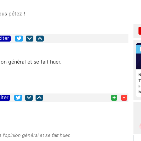
ous pétez !
citer
ion général et se fait huer.
N
T
F
b
+
-
iter
 l'opinion général et se fait huer.