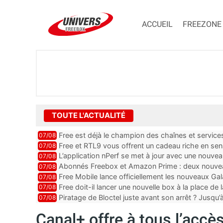
ACCUEIL
FREEZONE
TOUTE L'ACTUALITÉ
Free est déjà le champion des chaînes et services 
07/08
encore au moin...
Free et RTL9 vous offrent un cadeau riche en sens
07/08
l’obtenir
L’application nPerf se met à jour avec une nouvea
07/08
Mobile, Orange, SFR ...
Abonnés Freebox et Amazon Prime : deux nouveau
07/08
Free Mobile lance officiellement les nouveaux Ga
07/08
des promos et des cadeaux
Free doit-il lancer une nouvelle box à la place de
07/08
Piratage de Bloctel juste avant son arrêt ? Jusqu
07/08
auraient fuité
Canal+ offre à tous l’acc