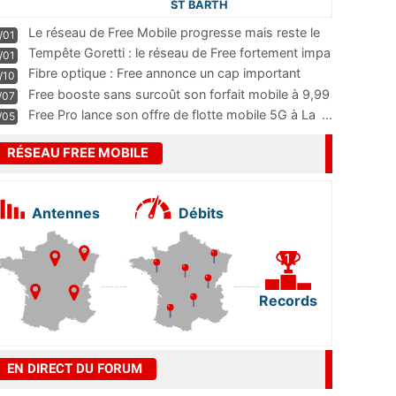
ST BARTH
Le réseau de Free Mobile progresse mais reste le
/01
m
...
Tempête Goretti : le réseau de Free fortement impa
/01
...
Fibre optique : Free annonce un cap important
/10
pass
...
Free booste sans surcoût son forfait mobile à 9,99
/07
...
Free Pro lance son offre de flotte mobile 5G à La
...
/05
RÉSEAU FREE MOBILE
Antennes
Débits
Records
EN DIRECT DU FORUM