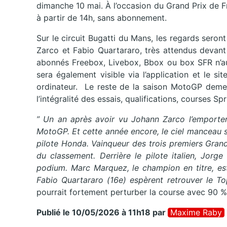
dimanche 10 mai. À l’occasion du Grand Prix de
à partir de 14h, sans abonnement.
Sur le circuit Bugatti du Mans, les regards seron
Zarco
et
Fabio Quartararo
, très attendus devant 
abonnés Freebox, Livebox, Bbox ou box SFR n’aur
sera également visible via l’application et le 
ordinateur. Le reste de la saison MotoGP deme
l’intégralité des essais, qualifications, courses S
” Un an après avoir vu Johann Zarco l’emporter 
MotoGP. Et cette année encore, le ciel manceau s
pilote Honda. Vainqueur des trois premiers Gran
du classement. Derrière le pilote italien, Jorg
podium. Marc Marquez, le champion en titre, es
Fabio Quartararo (16e) espèrent retrouver le To
pourrait fortement perturber la course avec 90 % 
Publié le 10/05/2026 à 11h18
par
Maxime Raby