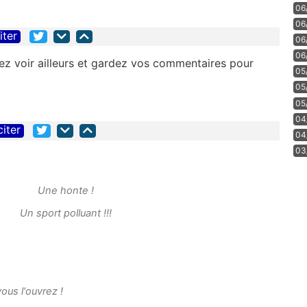
06
06
iter
06
06
lez voir ailleurs et gardez vos commentaires pour
05
05
05
04
citer
04
03
Une honte !
Un sport polluant !!!
us l'ouvrez !