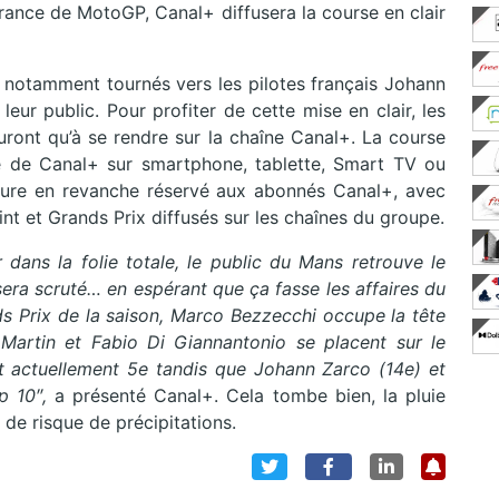
 France de MotoGP,
Canal+
diffusera la course en clair
t notamment tournés vers les pilotes français
Johann
leur public. Pour profiter de cette mise en clair, les
ont qu’à se rendre sur la chaîne Canal+. La course
site de Canal+ sur smartphone, tablette, Smart TV ou
ure en revanche réservé aux abonnés Canal+, avec
print et Grands Prix diffusés sur les chaînes du groupe.
dans la folie totale, le public du Mans retrouve le
era scruté… en espérant que ça fasse les affaires du
ds Prix de la saison, Marco Bezzecchi occupe la tête
e Martin et Fabio Di Giannantonio se placent sur le
t actuellement 5e tandis que Johann Zarco (14e) et
p 10″,
a présenté Canal+. Cela tombe bien, la pluie
de risque de précipitations.