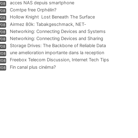
acces NAS depuis smartphone
/08
Comtpe free Orphélin?
/08
Hollow Knight  Lost Beneath The Surface
/08
Airmez 80k: Tabakgeschmack, NET-
/08
Technologie und Leistung im
Networking: Connecting Devices and Systems
/08
Networking: Connecting Devices and Sharing
/08
Information
Storage Drives: The Backbone of Reliable Data
/08
Management
une amelioration importante dans la reception
/08
WIFI
Freebox Telecom Discussion, Internet Tech Tips
/08
Communi
Fin canal plus cinéma?
/08