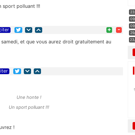
 sport polluant !!!
23
09
09
+
-
citer
29
23
samedi, et que vous aurez droit gratuitement au
iter
Une honte !
Un sport polluant !!!
vrez !