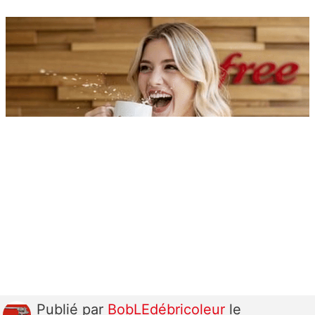
Publié
par
BobLEdébricoleur
le