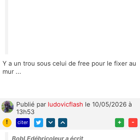
Y a un trou sous celui de free pour le fixer au
mur ...
Publié
par
ludovicflash
le 10/05/2026 à
13h53
!
+
-
citer
BobLEdébricoleur a écrit