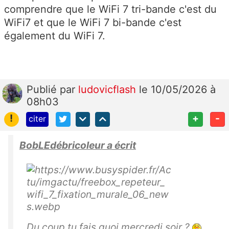
comprendre que le WiFi 7 tri-bande c'est du
WiFi7 et que le WiFi 7 bi-bande c'est
également du WiFi 7.
Publié
par
ludovicflash
le 10/05/2026 à
08h03
!
+
-
citer
BobLEdébricoleur a écrit
Du coup tu fais quoi mercredi soir ?