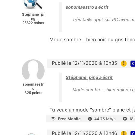
sonomaestro a écrit
Stéphane_pi
ng
Très belle appli sur PC avec m
25622 points
Mode sombre... bien noir ou gris fon
!
Publié le 12/11/2020 à 10h35
c
Stéphane_ping a écrit
sonomaestr
o
Mode sombre... bien noir ou g
325 points
Tu veux un mode "sombre" blanc et jaun
Free Mobile
44.75 Mb/s
18
!
Publié le 12/11/2020 à 12h46
c