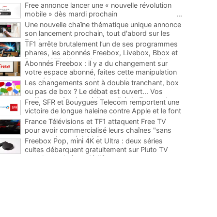
Free annonce lancer une « nouvelle révolution
mobile » dès mardi prochain
...
Une nouvelle chaîne thématique unique annonce
son lancement prochain, tout d'abord sur les
Freebox
...
TF1 arrête brutalement l’un de ses programmes
phares, les abonnés Freebox, Livebox, Bbox et
Box de SFR découvriront son remplaçant à la
Abonnés Freebox : il y a du changement sur
rentrée
...
votre espace abonné, faites cette manipulation
pour éviter de mauvaises surprises
...
Les changements sont à double tranchant, box
ou pas de box ? Le débat est ouvert... Vos
meilleures réactions à l'actualité de Free et des
Free, SFR et Bouygues Telecom remportent une
télécoms
...
victoire de longue haleine contre Apple et le font
condamner
...
France Télévisions et TF1 attaquent Free TV
pour avoir commercialisé leurs chaînes "sans
concertation préalable"
...
Freebox Pop, mini 4K et Ultra : deux séries
cultes débarquent gratuitement sur Pluto TV
avec leurs chaînes dédiées
...