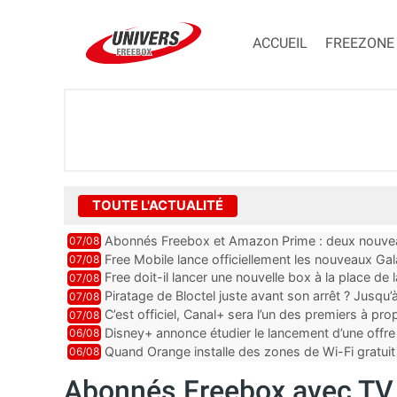
ACCUEIL
FREEZONE
TOUTE L'ACTUALITÉ
Abonnés Freebox et Amazon Prime : deux nouveau
07/08
Free Mobile lance officiellement les nouveaux Ga
07/08
des promos et des cadeaux
Free doit-il lancer une nouvelle box à la place de
07/08
Piratage de Bloctel juste avant son arrêt ? Jusqu
07/08
auraient fuité
C’est officiel, Canal+ sera l’un des premiers à 
07/08
Vision 2
Disney+ annonce étudier le lancement d’une offre 
06/08
Quand Orange installe des zones de Wi-Fi gratui
06/08
Abonnés Freebox avec TV b