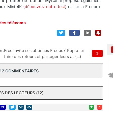
t profiter de l’option. MyCanal propose également
box Mini 4K (
découvrez notre test
) et sur la Freebox
 des télécoms
ert
Free invite ses abonnés Freebox Pop à lui
faire des retours et partager leurs at (...)
 12 COMMENTAIRES
 DES LECTEURS (12)
+
-
ter