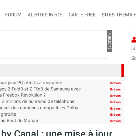
FORUM
ALERTES INFOS
CARTE FREE
SITES THÉMA-
PUBLICITÉ
Cr
x jeux PC offerts à récupérer
Brèves
laxy Z Fold8 et Z Flip8 de Samsung avec
Brèves
 la Freebox Révolution ?
Brèves
’à 3 millions de numéros de téléphone
Brèves
proposer des contenus compatibles Dolby
Brèves
gratuite
Brèves
t au Bout du Monde
Brèves
y Canal : une mise à jour