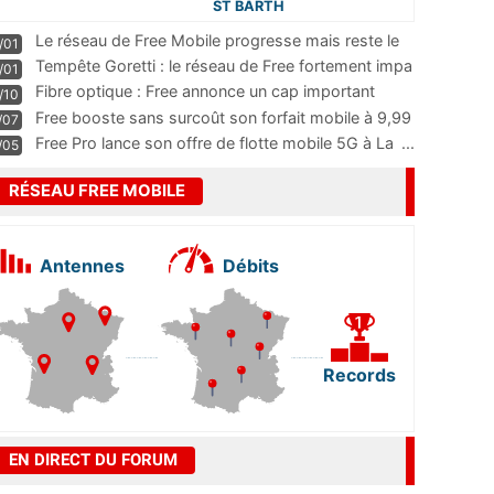
ST BARTH
Le réseau de Free Mobile progresse mais reste le
/01
m
...
Tempête Goretti : le réseau de Free fortement impa
/01
...
Fibre optique : Free annonce un cap important
/10
pass
...
Free booste sans surcoût son forfait mobile à 9,99
/07
...
Free Pro lance son offre de flotte mobile 5G à La
...
/05
RÉSEAU FREE MOBILE
Antennes
Débits
Records
EN DIRECT DU FORUM