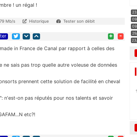
bre ! un régal !
23
09
.79 Mb/s
Historique
Tester son débit
09
29
+
-
iter
23
e" made in France de Canal par rapport à celles des
e ne sais pas trop quelle autre voleuse de données
nsorts prennent cette solution de facilité en cheval
er": n'est-on pas réputés pour nos talents et savoir
GAFAM...N etc?!