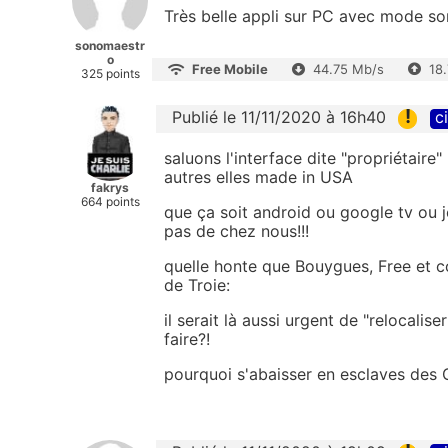
Très belle appli sur PC avec mode som
sonomaestr
o
Free Mobile
44.75 Mb/s
18
325 points
!
Publié le 11/11/2020 à 16h40
c
saluons l'interface dite "propriétair
autres elles made in USA
fakrys
664 points
que ça soit android ou google tv ou j
pas de chez nous!!!
quelle honte que Bouygues, Free et co
de Troie:
il serait là aussi urgent de "relocalis
faire?!
pourquoi s'abaisser en esclaves des 