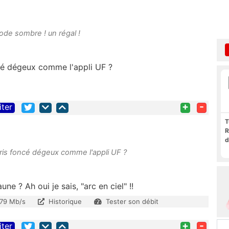
ode sombre ! un régal !
cé dégeux comme l'appli UF ?
+
-
iter
T
R
d
ris foncé dégeux comme l'appli UF ?
e ? Ah oui je sais, "arc en ciel" !!
.79 Mb/s
Historique
Tester son débit
+
-
iter