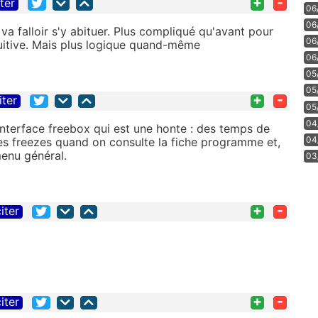
+
-
iter
06
06
 va falloir s'y abituer. Plus compliqué qu'avant pour
06
tuitive. Mais plus logique quand-même
06
05
05
+
-
iter
05
04
'interface freebox qui est une honte : des temps de
04
es freezes quand on consulte la fiche programme et,
menu général.
03
+
-
iter
+
-
iter