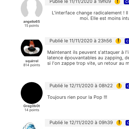
!
Publié le 11/11/2020 à 19h09
c
L'interface change radicalement ! Il
moi. Elle est moins in
angelio65
15 points
!
Publié le 11/11/2020 à 23h56
c
Maintenant ils peuvent s'attaquer à l
latence épouvantables au zapping, d
squirrel
si l'on zappe trop vite, un retour au 
814 points
!
Publié le 12/11/2020 à 08h22
c
Toujours rien pour la Pop !!!
Greg0b0t
14 points
!
Publié le 12/11/2020 à 09h39
c