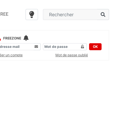
FREE
FREEZONE
OK
éer un compte
Mot de passe oublié