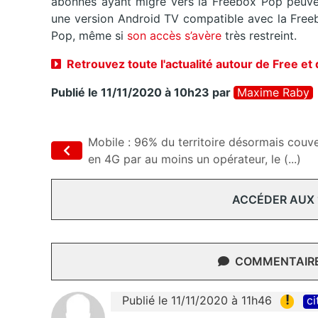
abonnés ayant migré vers la Freebox Pop peuven
une version Android TV compatible avec la Free
Pop, même si
s
on accès s’avère
très restreint.
Retrouvez toute l'actualité autour de Free et
Publié le 11/11/2020 à 10h23
par
Maxime Raby
Mobile : 96% du territoire désormais couv
en 4G par au moins un opérateur, le (...)
ACCÉDER AUX
COMMENTAIRES
!
Publié le 11/11/2020 à 11h46
ci