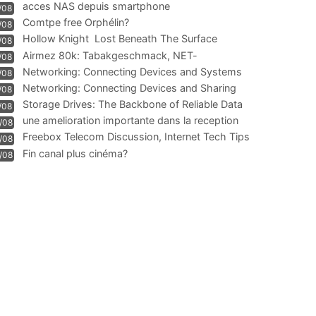
acces NAS depuis smartphone
/08
Comtpe free Orphélin?
/08
Hollow Knight  Lost Beneath The Surface
/08
Airmez 80k: Tabakgeschmack, NET-
/08
Technologie und Leistung im
Networking: Connecting Devices and Systems
/08
Networking: Connecting Devices and Sharing
/08
Information
Storage Drives: The Backbone of Reliable Data
/08
Management
une amelioration importante dans la reception
/08
WIFI
Freebox Telecom Discussion, Internet Tech Tips
/08
Communi
Fin canal plus cinéma?
/08