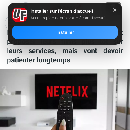
✕
Installer sur l'écran d'accueil
Accès rapide depuis votre écran d'accueil
Netflix et Prime Video veulent
Installer
proposer leurs films plus tôt sur
leurs services, mais vont devoir
patienter longtemps