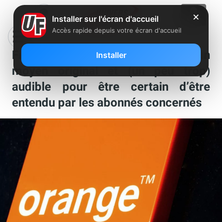
✕
Installer sur l'écran d'accueil
Accès rapide depuis votre écran d'accueil
Fin de la 2G : Orange dégaine un
Installer
moyen original et (un peu trop)
audible pour être certain d’être
entendu par les abonnés concernés