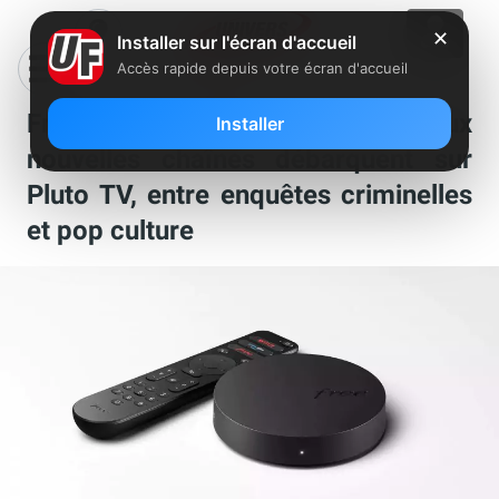
✕
Installer sur l'écran d'accueil
Accès rapide depuis votre écran d'accueil
Freebox Pop, Ultra et mini 4K : deux
Installer
nouvelles chaînes débarquent sur
Pluto TV, entre enquêtes criminelles
et pop culture