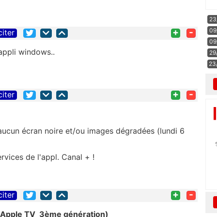
23
+
-
09
citer
09
ppli windows..
29
23
+
-
citer
aucun écran noire et/ou images dégradées (lundi 6
rvices de l'appl. Canal + !
+
-
citer
(Apple TV 3ème génération)