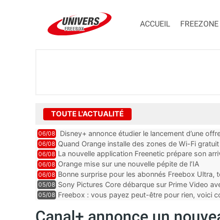
ACCUEIL
FREEZONE
TOUTE L'ACTUALITÉ
Disney+ annonce étudier le lancement d’une offre
06/08
Quand Orange installe des zones de Wi-Fi gratui
06/08
La nouvelle application Freenetic prépare son arr
06/08
abonnés Freebox, testez la
Orange mise sur une nouvelle pépite de l’IA
06/08
Bonne surprise pour les abonnés Freebox Ultra, t
06/08
inclus
Sony Pictures Core débarque sur Prime Video avec
05/08
Freebox : vous payez peut-être pour rien, voici
05/08
abonnements TV oubliés
Canal+ annonce un nouve