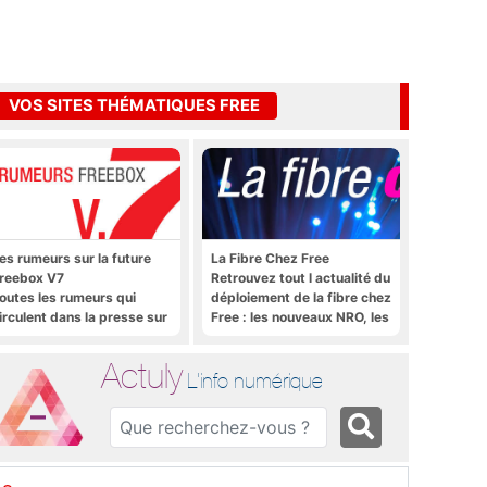
VOS SITES THÉMATIQUES FREE
es rumeurs sur la future
La Fibre Chez Free
reebox V7
Retrouvez tout l actualité du
outes les rumeurs qui
déploiement de la fibre chez
irculent dans la presse sur
Free : les nouveaux NRO, les
a future Freebox V7 que
tutoriels, les astuces, etc.
era lancée prochainement
Actuly
L'info numérique