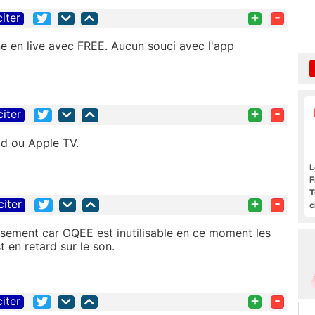
+
-
citer
e en live avec FREE. Aucun souci avec l'app
+
-
citer
d ou Apple TV.
L
F
T
+
-
citer
c
l
s
eusement car OQEE est inutilisable en ce moment les
 en retard sur le son.
+
-
citer