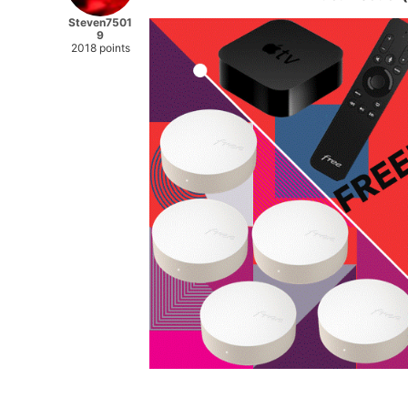
Steven7501
9
2018 points