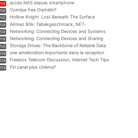
acces NAS depuis smartphone
/08
Comtpe free Orphélin?
/08
Hollow Knight  Lost Beneath The Surface
/08
Airmez 80k: Tabakgeschmack, NET-
/08
Technologie und Leistung im
Networking: Connecting Devices and Systems
/08
Networking: Connecting Devices and Sharing
/08
Information
Storage Drives: The Backbone of Reliable Data
/08
Management
une amelioration importante dans la reception
/08
WIFI
Freebox Telecom Discussion, Internet Tech Tips
/08
Communi
Fin canal plus cinéma?
/08