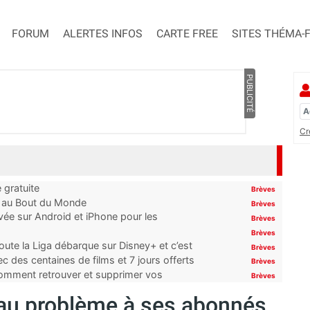
FORUM
ALERTES INFOS
CARTE FREE
SITES THÉMA-
PUBLICITÉ
Cr
 gratuite
Brèves
t au Bout du Monde
Brèves
ivée sur Android et iPhone pour les
Brèves
Brèves
oute la Liga débarque sur Disney+ et c’est
Brèves
 des centaines de films et 7 jours offerts
Brèves
 comment retrouver et supprimer vos
Brèves
au problème à ses abonnés,