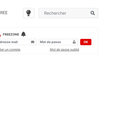
FREE
FREEZONE
OK
éer un compte
Mot de passe oublié