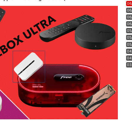
06
06
06
06
05
05
05
04
04
03