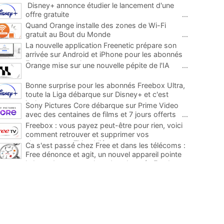
Disney+ annonce étudier le lancement d'une
offre gratuite
...
Quand Orange installe des zones de Wi-Fi
gratuit au Bout du Monde
...
La nouvelle application Freenetic prépare son
arrivée sur Android et iPhone pour les abonnés
Freebox, testez la
...
Orange mise sur une nouvelle pépite de l'IA
...
Bonne surprise pour les abonnés Freebox Ultra,
toute la Liga débarque sur Disney+ et c'est
inclus
...
Sony Pictures Core débarque sur Prime Video
avec des centaines de films et 7 jours offerts
...
Freebox : vous payez peut-être pour rien, voici
comment retrouver et supprimer vos
abonnements TV oubliés
...
Ca s'est passé chez Free et dans les télécoms :
Free dénonce et agit, un nouvel appareil pointe
le bout de son nez chez des abonnés Freebox...
...