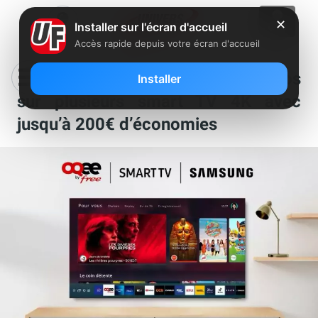
✕
Installer sur l'écran d'accueil
Accès rapide depuis votre écran d'accueil
Abonnés Freebox : nouvelles promos
Installer
sur plusieurs smart TV 4K avec
jusqu’à 200€ d’économies