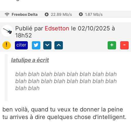
Freebox Delta
22.89 Mb/s
1.87 Mb/s
Publié
par
Edsetton
le 02/10/2025 à
18h52
!
+
-
citer
latulipe a écrit
blah blah blah
blah blah blah
blah blah
blah
blah blah blah
blah blah blah
blah
blah blah
ben voilà, quand tu veux te donner la peine
tu arrives à dire quelques chose d'intelligent.