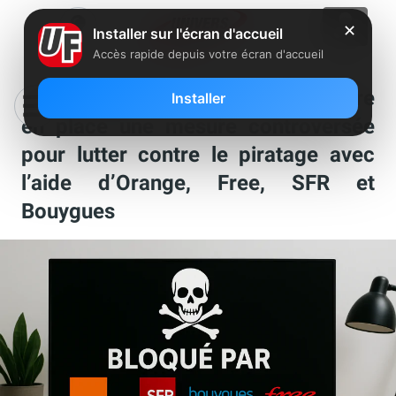
✕
Installer sur l'écran d'accueil
Accès rapide depuis votre écran d'accueil
IPTV illégale : l’Arcom veut mettre
Installer
en place une mesure controversée
pour lutter contre le piratage avec
l’aide d’Orange, Free, SFR et
Bouygues