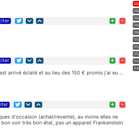
08
06
06
+
-
citer
06
06
05
05
05
+
-
citer
04
04
st arrivé éclaté et au lieu des 150 € promis j'ai eu ...
+
-
iter
iques d'occasion (achat/revente), au moins elles ne
 bon voir très bon état, pas un appareil Frankenstein