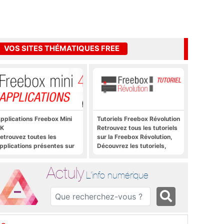
VOS SITES THÉMATIQUES FREE
pplications Freebox Mini
Tutoriels Freebox Révolution
K
Retrouvez tous les tutoriels
etrouvez toutes les
sur la Freebox Révolution,
pplications présentes sur
Découvrez les tutoriels,
reebox Mini 4K en un clic
trucs et astuces pour la
Freebox Révolution,
Actuly
Freebox Server, Freebox
L'info numérique
Player