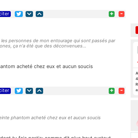
+
-
citer
es les personnes de mon entourage qui sont passés par
nes, ça n'a été que des déconvenues...
phantom acheté chez eux et aucun soucis
A
4
R
+
-
citer
a
F
ceinte phantom acheté chez eux et aucun soucis
 dont tu fais partis; comme dit plus haut surtout