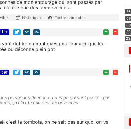
ersonnes de mon entourage qui sont passés par
 n'a été que des déconvenues...
23
 Mb/s
Historique
Tester son débit
09
09
+
-
iter
29
23
s vont défiler en boutiques pour gueuler que leur
née ou déconne plein pot
+
-
iter
es les personnes de mon entourage qui sont passés par
nes, ça n'a été que des déconvenues...
né, c'est la tombola, on ne sait pas sur quoi on va