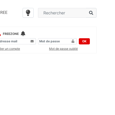
FREE
FREEZONE
OK
éer un compte
Mot de passe oublié