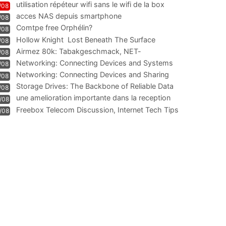
utilisation répéteur wifi sans le wifi de la box
/08
acces NAS depuis smartphone
/08
Comtpe free Orphélin?
/08
Hollow Knight  Lost Beneath The Surface
/08
Airmez 80k: Tabakgeschmack, NET-
/08
Technologie und Leistung im
Networking: Connecting Devices and Systems
/08
Networking: Connecting Devices and Sharing
/08
Information
Storage Drives: The Backbone of Reliable Data
/08
Management
une amelioration importante dans la reception
/08
WIFI
Freebox Telecom Discussion, Internet Tech Tips
/08
Communi