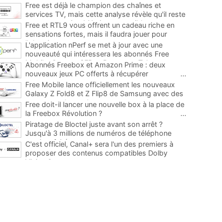
Free est déjà le champion des chaînes et
services TV, mais cette analyse révèle qu'il reste
encore au moins 141 ajouts possibles
...
Free et RTL9 vous offrent un cadeau riche en
sensations fortes, mais il faudra jouer pour
l'obtenir
...
L'application nPerf se met à jour avec une
nouveauté qui intéressera les abonnés Free
Mobile, Orange, SFR et Bouygues Telecom
...
Abonnés Freebox et Amazon Prime : deux
nouveaux jeux PC offerts à récupérer
...
Free Mobile lance officiellement les nouveaux
Galaxy Z Fold8 et Z Flip8 de Samsung avec des
promos et des cadeaux
...
Free doit-il lancer une nouvelle box à la place de
la Freebox Révolution ?
...
Piratage de Bloctel juste avant son arrêt ?
Jusqu'à 3 millions de numéros de téléphone
auraient fuité
...
C'est officiel, Canal+ sera l'un des premiers à
proposer des contenus compatibles Dolby
Vision 2
...