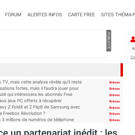
FORUM
ALERTES INFOS
CARTE FREE
SITES THÉMA-
PUBLICITÉ
Cr
TV, mais cette analyse révèle qu’il reste
Brèves
ations fortes, mais il faudra jouer pour
Brèves
uté qui intéressera les abonnés Free
Brèves
x jeux PC offerts à récupérer
Brèves
laxy Z Fold8 et Z Flip8 de Samsung avec
Brèves
 la Freebox Révolution ?
Brèves
’à 3 millions de numéros de téléphone
Brèves
un partenariat inédit : les