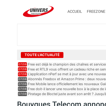
ACCUEIL
FREEZONE
TOUTE L'ACTUALITÉ
Free est déjà le champion des chaînes et services 
07/08
encore au moin...
Free et RTL9 vous offrent un cadeau riche en sens
07/08
l’obtenir
L’application nPerf se met à jour avec une nouvea
07/08
Mobile, Orange, SFR ...
Abonnés Freebox et Amazon Prime : deux nouveau
07/08
Free Mobile lance officiellement les nouveaux Ga
07/08
des promos et des cadeaux
Free doit-il lancer une nouvelle box à la place de
07/08
Piratage de Bloctel juste avant son arrêt ? Jusqu
07/08
auraient fuité
Bouygues Telecom annonce 