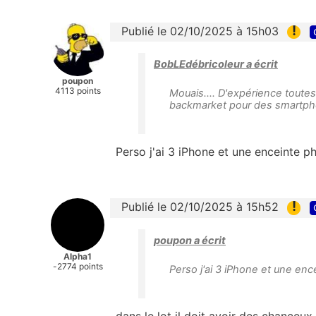
!
Publié le 02/10/2025 à 15h03
BobLEdébricoleur a écrit
poupon
4113 points
Mouais.... D'expérience tout
backmarket pour des smartpho
Perso j'ai 3 iPhone et une enceinte 
!
Publié le 02/10/2025 à 15h52
poupon a écrit
Alpha1
-2774 points
Perso j'ai 3 iPhone et une en
dans le lot il doit avoir des chanceux