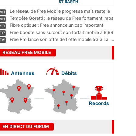
ST BARTH
Le réseau de Free Mobile progresse mais reste le
/01
m
...
Tempête Goretti : le réseau de Free fortement impa
/01
...
Fibre optique : Free annonce un cap important
/10
pass
...
Free booste sans surcoût son forfait mobile à 9,99
/07
...
Free Pro lance son offre de flotte mobile 5G à La
...
/05
RÉSEAU FREE MOBILE
Antennes
Débits
Records
EN DIRECT DU FORUM