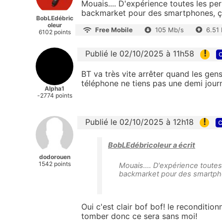
Mouais.... D'expérience toutes les p
backmarket pour des smartphones, ça
BobLEdébric
oleur
Free Mobile
105 Mb/s
6.51
6102 points
!
Publié le 02/10/2025 à 11h58
c
BT va très vite arrêter quand les gen
téléphone ne tiens pas une demi jour
Alpha1
-2774 points
!
Publié le 02/10/2025 à 12h18
c
BobLEdébricoleur a écrit
dodorouen
1542 points
Mouais.... D'expérience tout
backmarket pour des smartpho
Oui c'est clair bof bof! le recondition
tomber donc ce sera sans moi!